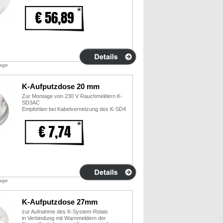
€ 56,89
tage
K-Aufputzdose 20 mm
Zur Montage von 230 V Rauchmeldern K-
SD3AC
Empfohlen bei Kabelvernetzung des K-SD4
€ 7,74
tage
K-Aufputzdose 27mm
zur Aufnahme des K-System-Relais
in Verbindung mit Warnmeldern der