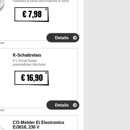
FlammEx K-Serie und Protector K-Serie
€ 7,98
tage
K-Schaltrelais
9 V Schalt-Relais
potentialfreier Wechsler
€ 16,90
tage
CO-Melder Ei Electronics
Ei3018, 230 V