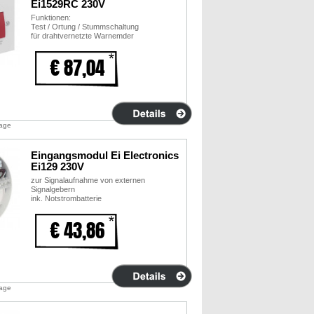
Ei1529RC 230V
Funktionen:
Test / Ortung / Stummschaltung
für drahtvernetzte Warnemder
€ 87,04
tage
Eingangsmodul Ei Electronics
Ei129 230V
zur Signalaufnahme von externen
Signalgebern
ink. Notstrombatterie
€ 43,86
tage