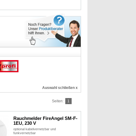
Auswahl schließen x
Seiten:
1
Rauchmelder FireAngel SM-F-
1EU, 230 V
optional kabelvernetzbar und
funkvernetzbar