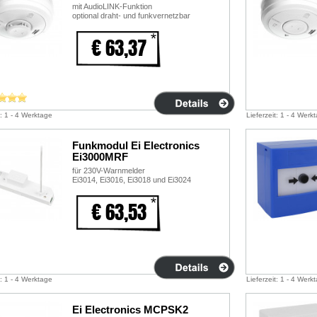
mit AudioLINK-Funktion
optional draht- und funkvernetzbar
€ 63,37
t: 1 - 4 Werktage
Lieferzeit: 1 - 4 Werk
Funkmodul Ei Electronics
Ei3000MRF
für 230V-Warnmelder
Ei3014, Ei3016, Ei3018 und Ei3024
€ 63,53
t: 1 - 4 Werktage
Lieferzeit: 1 - 4 Werk
Ei Electronics MCPSK2