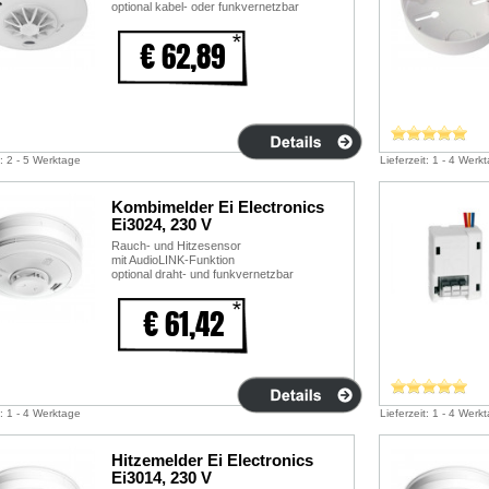
optional kabel- oder funkvernetzbar
€ 62,89
t: 2 - 5 Werktage
Lieferzeit: 1 - 4 Werk
Kombimelder Ei Electronics
Ei3024, 230 V
Rauch- und Hitzesensor
mit AudioLINK-Funktion
optional draht- und funkvernetzbar
€ 61,42
t: 1 - 4 Werktage
Lieferzeit: 1 - 4 Werk
Hitzemelder Ei Electronics
Ei3014, 230 V