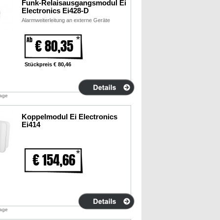
Funk-Relaisausgangsmodul Ei
Electronics Ei428-D
Alarmweiterleitung an externe Geräte
Ab
€ 80,35
Stückpreis € 80,46
tage
Koppelmodul Ei Electronics
Ei414
€ 154,66
tage