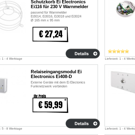
Schutzkorb Ei Electronics
Ei116 für 230 V Warnmelder
passend für Warnmelder
Ei3014, Ei3016, Ei3018 und Ei3024
Ø 165 mm x 95 mm
€ 27,24
t: 1 - 4 Werktage
Lieferzeit: 1 - 4 Werk
Relaiseingangsmodul Ei
Electronics Ei408-D
Externe Geräte mit dem Ei Electonics
Funknetzwerk verbinden
Ihr Preis
€ 59,99
t: 5 - 8 Werktage
Lieferzeit: 1 - 4 Werk