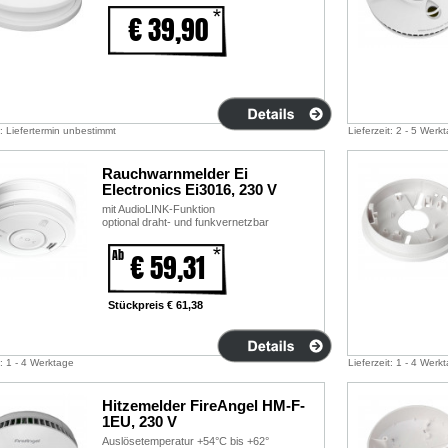
€ 39,90
t: Liefertermin unbestimmt
Lieferzeit: 2 - 5 Werk
Rauchwarnmelder Ei
Electronics Ei3016, 230 V
mit AudioLINK-Funktion
optional draht- und funkvernetzbar
Ab
€ 59,31
Stückpreis € 61,38
t: 1 - 4 Werktage
Lieferzeit: 1 - 4 Werk
Hitzemelder FireAngel HM-F-
1EU, 230 V
Auslösetemperatur +54°C bis +62°