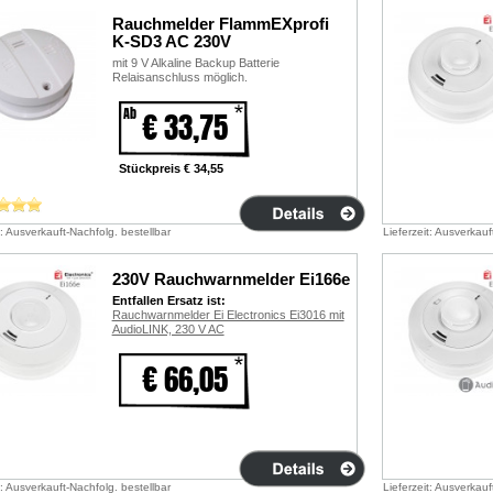
Rauchmelder FlammEXprofi
K-SD3 AC 230V
mit 9 V Alkaline Backup Batterie
Relaisanschluss möglich.
Ab
€ 33,75
Stückpreis € 34,55
t: Ausverkauft-Nachfolg. bestellbar
Lieferzeit: Ausverkauf
230V Rauchwarnmelder Ei166e
Entfallen Ersatz ist:
Rauchwarnmelder Ei Electronics Ei3016 mit
AudioLINK, 230 V AC
€ 66,05
t: Ausverkauft-Nachfolg. bestellbar
Lieferzeit: Ausverkauf