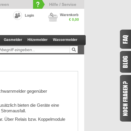
reen
Hilfe / Service
Warenkorb
Login
€ 0,00
Gasmelder
Hitzemelder
Wassermelder
auchwarnmelder gegenüber
sätzlich bieten die Geräte eine
 Stromausfall.
ar. Über Relais bzw. Koppelmodule