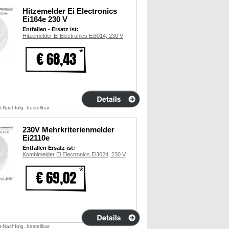
Hitzemelder Ei Electronics
Ei164e 230 V
Entfallen - Ersatz ist:
Hitzemelder Ei Electronics Ei3014, 230 V
€ 68,43
t-Nachfolg. bestellbar
230V Mehrkriterienmelder
Ei2110e
Entfallen Ersatz ist:
Kombimelder Ei Electronics Ei3024, 230 V
€ 69,02
t-Nachfolg. bestellbar