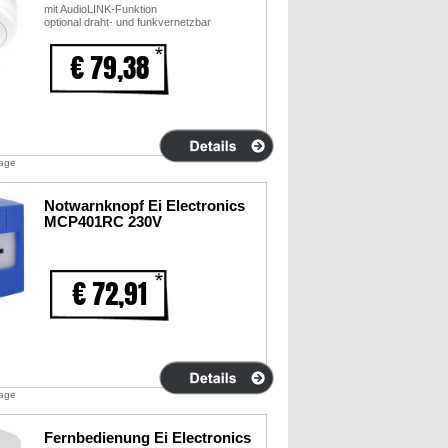
mit AudioLINK-Funktion
optional draht- und funkvernetzbar
€ 79,38
tage
Notwarnknopf Ei Electronics
MCP401RC 230V
€ 72,91
tage
Fernbedienung Ei Electronics