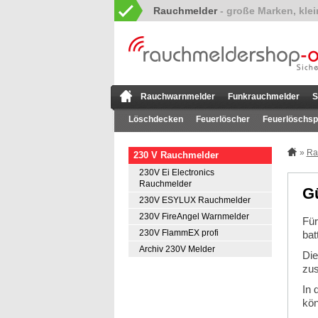
Rauchmelder
Rauchwarnmelder
Funkrauchmelder
S
Löschdecken
Feuerlöscher
Feuerlöschsp
»
Ra
230 V Rauchmelder
230V Ei Electronics
Rauchmelder
Gü
230V ESYLUX Rauchmelder
230V FireAngel Warnmelder
Für
230V FlammEX profi
bat
Archiv 230V Melder
Die
zus
In 
kön