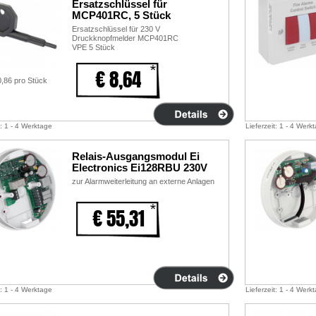
Ersatzschlüssel für
MCP401RC, 5 Stück
Ersatzschlüssel für 230 V
Druckknopfmelder MCP401RC
VPE 5 Stück
€ 8,64
0,86 pro Stück
t: 1 - 4 Werktage
Lieferzeit: 1 - 4 Werk
Relais-Ausgangsmodul Ei
Electronics Ei128RBU 230V
zur Alarmweiterleitung an externe Anlagen
€ 55,31
t: 1 - 4 Werktage
Lieferzeit: 1 - 4 Werk