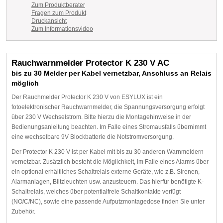
Zum Produktberater
Fragen zum Produkt
Druckansicht
Zum Informationsvideo
Rauchwarnmelder Protector K 230 V AC
bis zu 30 Melder per Kabel vernetzbar, Anschluss an Relais
möglich
Der Rauchmelder Protector K 230 V von ESYLUX ist ein
fotoelektronischer Rauchwarnmelder, die Spannungsversorgung erfolgt
über 230 V Wechselstrom. Bitte hierzu die Montagehinweise in der
Bedienungsanleitung beachten. Im Falle eines Stromausfalls übernimmt
eine wechselbare 9V Blockbatterie die Notstromversorgung.
Der Protector K 230 V ist per Kabel mit bis zu 30 anderen Warnmeldern
vernetzbar. Zusätzlich besteht die Möglichkeit, im Falle eines Alarms über
ein optional erhältliches Schaltrelais externe Geräte, wie z.B. Sirenen,
Alarmanlagen, Blitzleuchten usw. anzusteuern. Das hierfür benötigte K-
Schaltrelais, welches über potentialfreie Schaltkontakte verfügt
(NO/C/NC), sowie eine passende Aufputzmontagedose finden Sie unter
Zubehör.