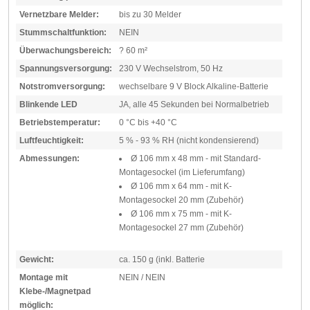
Vernetzbare Melder:
bis zu 30 Melder
Stummschaltfunktion:
NEIN
Überwachungsbereich:
? 60 m²
Spannungsversorgung:
230 V Wechselstrom, 50 Hz
Notstromversorgung:
wechselbare 9 V Block Alkaline-Batterie
Blinkende LED
JA, alle 45 Sekunden bei Normalbetrieb
Betriebstemperatur:
0 °C bis +40 °C
Luftfeuchtigkeit:
5 % - 93 % RH (nicht kondensierend)
Abmessungen:
Ø 106 mm x 48 mm - mit Standard-
Montagesockel (im Lieferumfang)
Ø 106 mm x 64 mm - mit K-
Montagesockel 20 mm (Zubehör)
Ø 106 mm x 75 mm - mit K-
Montagesockel 27 mm (Zubehör)
Gewicht:
ca. 150 g (inkl. Batterie
Montage mit
NEIN / NEIN
Klebe-/Magnetpad
möglich: