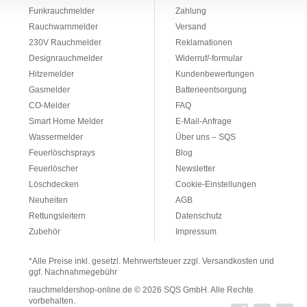
Funkrauchmelder
Zahlung
Rauchwarnmelder
Versand
230V Rauchmelder
Reklamationen
Designrauchmelder
Widerruf/-formular
Hitzemelder
Kundenbewertungen
Gasmelder
Batterieentsorgung
CO-Melder
FAQ
Smart Home Melder
E-Mail-Anfrage
Wassermelder
Über uns – SQS
Feuerlöschsprays
Blog
Feuerlöscher
Newsletter
Löschdecken
Cookie-Einstellungen
Neuheiten
AGB
Rettungsleitern
Datenschutz
Zubehör
Impressum
*Alle Preise inkl. gesetzl. Mehrwertsteuer zzgl. Versandkosten und
ggf. Nachnahmegebühr
rauchmeldershop-online.de
© 2026 SQS GmbH. Alle Rechte
vorbehalten.