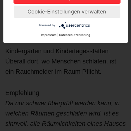
nicht nur bei Miet- und
Cookie-Einstellungen verwalten
Eigentumswohnungen sowie Ein- und
Powered by
Mehrfamilienhäusern, sondern auch bei
Impressum
|
Datenschutzerklärung
Hotels und Gasthöfen sowie in
Kindergärten und Kindertagesstätten.
Überall dort, wo Menschen schlafen, ist
ein Rauchmelder im Raum Pflicht.
Empfehlung
Da nur schwer überprüft werden kann, in
welchen Räumen geschlafen wird, ist es
sinnvoll, alle Räumlichkeiten eines Hauses