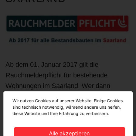
Ab dem 01. Januar 2017 gilt die
Rauchmelderpflicht für bestehende
Wohnungen im Saarland. Wer dann
keinen Rauchmelder hat, dem können
Wir nutzen Cookies auf unserer Website. Einige Cookies
hohe Bußgeldstrafen drohen. Ein Einbau
sind technisch notwendig, während andere uns helfen,
diese Website und Ihre Erfahrung zu verbessern.
kann im Ernstfall Menschenleben retten.
Alle akzeptieren