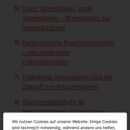
Oooh Tannenbaum, oooh
Tannenbaum – Brandgefahr zur
Weihnachtszeit
Funkvernetzte Rauchwarnmelder
– das intelligente
Frühwarnsystem
Patentierte Innovationen und die
Zukunft von Rauchmeldern
Rauchmelderpflicht für
Bestandsbauten in Nordrhein-
Westfalen
Wir nutzen Cookies auf unserer Website. Einige Cookies
sind technisch notwendig, während andere uns helfen,