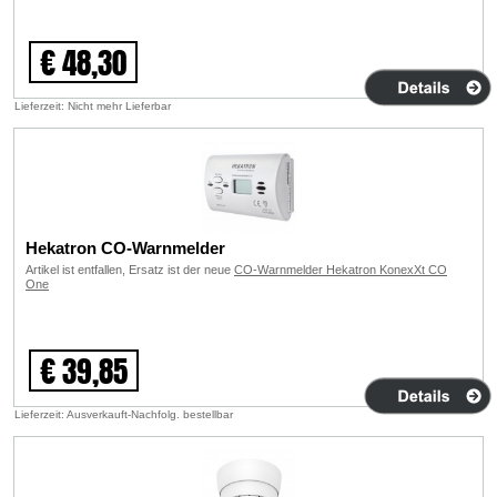
€ 48,30
Lieferzeit: Nicht mehr Lieferbar
Hekatron CO-Warnmelder
Artikel ist entfallen, Ersatz ist der neue
CO-Warnmelder Hekatron KonexXt CO
One
€ 39,85
Lieferzeit: Ausverkauft-Nachfolg. bestellbar