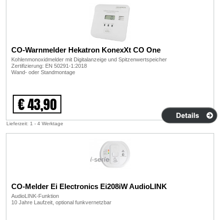
CO-Warnmelder Hekatron KonexXt CO One
Kohlenmonoxidmelder mit Digitalanzeige und Spitzenwertspeicher
Zertifizierung: EN 50291-1:2018
Wand- oder Standmontage
€ 43,90
Lieferzeit: 1 - 4 Werktage
CO-Melder Ei Electronics Ei208iW AudioLINK
AudioLINK-Funktion
10 Jahre Laufzeit, optional funkvernetzbar