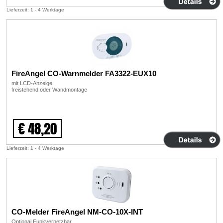
Lieferzeit: 1 - 4 Werktage
FireAngel CO-Warnmelder FA3322-EUX10
mit LCD-Anzeige
freistehend oder Wandmontage
€ 48,20
Lieferzeit: 1 - 4 Werktage
CO-Melder FireAngel NM-CO-10X-INT
Optional Funkvernetzbar