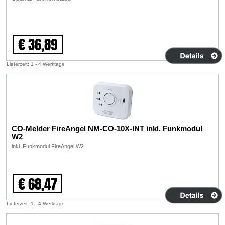
€ 36,89
Lieferzeit: 1 - 4 Werktage
CO-Melder FireAngel NM-CO-10X-INT inkl. Funkmodul
W2
inkl. Funkmodul FireAngel W2
€ 68,47
Lieferzeit: 1 - 4 Werktage