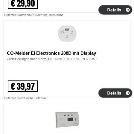
€ 29,90
Lieferzeit: Ausverkauft-Nachfolg. bestellbar
CO-Melder Ei Electronics 208D mit Display
Zertifizierungen nach Norm: EN 50291, EN 50270, EN 60335-1
€ 39,97
Lieferzeit: Nicht mehr Lieferbar