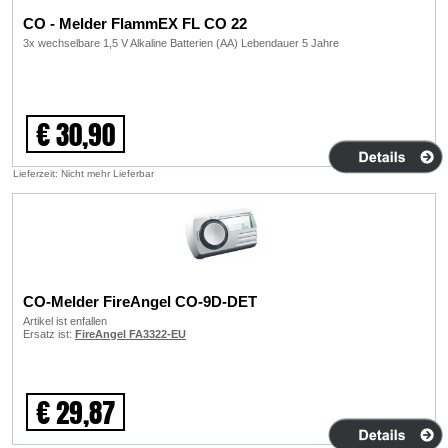
CO - Melder FlammEX FL CO 22
3x wechselbare 1,5 V Alkaline Batterien (AA) Lebendauer 5 Jahre
€ 30,90
Lieferzeit: Nicht mehr Lieferbar
CO-Melder FireAngel CO-9D-DET
Artikel ist enfallen
Ersatz ist:
FireAngel FA3322-EU
€ 29,87