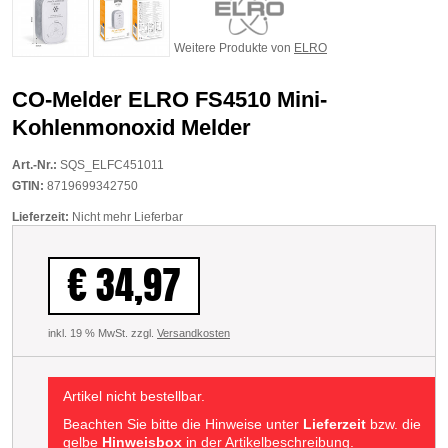
Weitere Produkte von
ELRO
CO-Melder ELRO FS4510 Mini-
Kohlenmonoxid Melder
Art.-Nr.:
SQS_ELFC451011
GTIN:
8719699342750
Lieferzeit:
Nicht mehr Lieferbar
€ 34,97
inkl. 19 % MwSt. zzgl.
Versandkosten
Artikel nicht bestellbar.
Beachten Sie bitte die Hinweise unter
Lieferzeit
bzw. die
gelbe
Hinweisbox
in der Artikelbeschreibung.