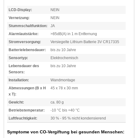
LCD-Display:
NEIN
Vernetzung:
NEIN
Stummschaltfunktion:
JA
Alarmlautstärke:
>85dB(A) in 1 m Entfernung
Stromversorgung:
Versiegelte Lithium Batterie 3V CR17335
Batterielebensdauer:
bis zu 10 Jahre
Sensortyp:
Elektrochemisch
Lebensdauer des
bis zu 10 Jahre
Sensors:
Installation:
Wandmontage
Abmessungen (B x H
45 x 78 x 30 mm
x T):
Gewicht:
ca. 80 g
Betriebstemperatur:
-10 °C bis +40 °C
Luftfeuchtigkeit:
30 % - 95 % nicht kondensierend
Symptome von CO-Vergiftung bei gesunden Menschen: