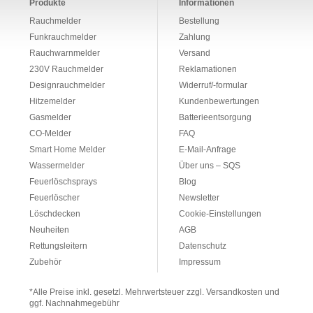
Produkte
Informationen
Rauchmelder
Bestellung
Funkrauchmelder
Zahlung
Rauchwarnmelder
Versand
230V Rauchmelder
Reklamationen
Designrauchmelder
Widerruf/-formular
Hitzemelder
Kundenbewertungen
Gasmelder
Batterieentsorgung
CO-Melder
FAQ
Smart Home Melder
E-Mail-Anfrage
Wassermelder
Über uns – SQS
Feuerlöschsprays
Blog
Feuerlöscher
Newsletter
Löschdecken
Cookie-Einstellungen
Neuheiten
AGB
Rettungsleitern
Datenschutz
Zubehör
Impressum
*Alle Preise inkl. gesetzl. Mehrwertsteuer zzgl. Versandkosten und
ggf. Nachnahmegebühr