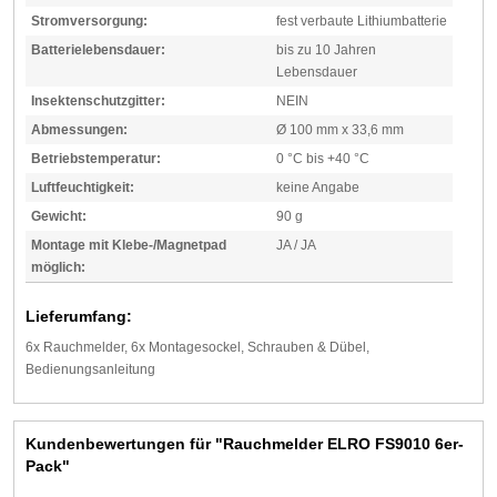
Stromversorgung:
fest verbaute Lithiumbatterie
Batterielebensdauer:
bis zu 10 Jahren
Lebensdauer
Insektenschutzgitter:
NEIN
Abmessungen:
Ø 100 mm x 33,6 mm
Betriebstemperatur:
0 °C bis +40 °C
Luftfeuchtigkeit:
keine Angabe
Gewicht:
90 g
Montage mit Klebe-/Magnetpad
JA / JA
möglich:
Lieferumfang:
6x Rauchmelder, 6x Montagesockel, Schrauben & Dübel,
Bedienungsanleitung
Kundenbewertungen für "Rauchmelder ELRO FS9010 6er-
Pack"