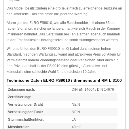
Das Modell besitzt zudem eine große, einfach zu erreichende Testtaste an
der Unterseite. Das erleichtert die jährliche Wartung.
Alarm gibt der ELRO FS9010, wie alle Rauchmelder, mit einem 85 db
lauten Signalton, welcher so lange anhält wie sich Rauch in der Kammer
im inneren befindet. Das Gerät kann bei Fehlalarmen aber auch manuell
in der Empfindlichkeit herabgesetzt und somit stummgeschaltet werden.
Wir empfehlen den ELRO FS9010 mit Q-Label durch seinen hohen
Standard, niedrigen Wartungsaufwand und attraktivem Preis vor Allem für
Vermieter mit hohem Wohnungsbestand oder Pensionen. Aber auch für
den Privathaushalt ist der FS 9010 eine günstige Alternative und
keinesfalls eine schlechte Wahl für die nächsten 10 Jahre.
Technische Daten ELRO FS9010 / Brennenstuhl RM L 3100
Zulassung nach:
DIN EN 14604 / DIN 14676
Zertifizierung:
-
Vernetzung per Draht
NEIN
Vernetzung per Funk:
NEIN
Stummschaltfunktion:
JA
Messbereich:
40 m²