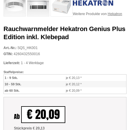
Weitere Produkte von
Hekatron
Rauchwarnmelder Hekatron Genius Plus
Edition inkl. Klebepad
Art.-Nr.:
SQS_HK001
GTIN:
4260432550016
Lieferzeit:
1 - 4 Werktage
Staffelpreise:
1 - 9 Stk.
je € 20,13
*
10 - 59 Stk.
je € 20,12
*
ab 60 Stk.
je € 20,09
*
€ 20,09
Ab
Stückpreis € 20,13