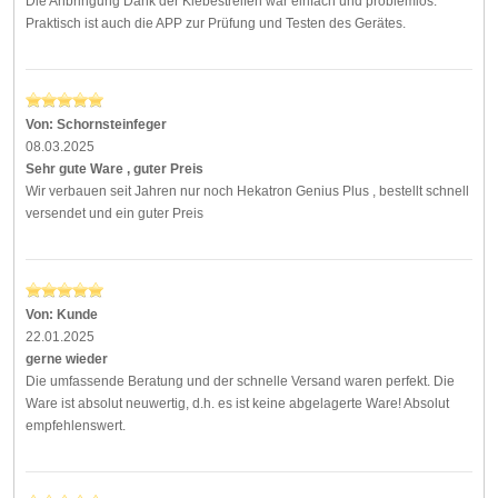
Die Anbringung Dank der Klebestreifen war einfach und problemlos.
Praktisch ist auch die APP zur Prüfung und Testen des Gerätes.
Von:
Schornsteinfeger
08.03.2025
Sehr gute Ware , guter Preis
Wir verbauen seit Jahren nur noch Hekatron Genius Plus , bestellt schnell
versendet und ein guter Preis
Von:
Kunde
22.01.2025
gerne wieder
Die umfassende Beratung und der schnelle Versand waren perfekt. Die
Ware ist absolut neuwertig, d.h. es ist keine abgelagerte Ware! Absolut
empfehlenswert.