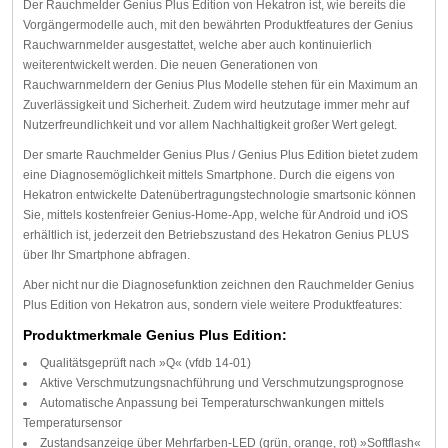
Der Rauchmelder Genius Plus Edition von Hekatron ist, wie bereits die
Vorgängermodelle auch, mit den bewährten Produktfeatures der Genius
Rauchwarnmelder ausgestattet, welche aber auch kontinuierlich
weiterentwickelt werden. Die neuen Generationen von
Rauchwarnmeldern der Genius Plus Modelle stehen für ein Maximum an
Zuverlässigkeit und Sicherheit. Zudem wird heutzutage immer mehr auf
Nutzerfreundlichkeit und vor allem Nachhaltigkeit großer Wert gelegt.
Der smarte Rauchmelder Genius Plus / Genius Plus Edition bietet zudem
eine Diagnosemöglichkeit mittels Smartphone. Durch die eigens von
Hekatron entwickelte Datenübertragungstechnologie smartsonic können
Sie, mittels kostenfreier Genius-Home-App, welche für Android und iOS
erhältlich ist, jederzeit den Betriebszustand des Hekatron Genius PLUS
über Ihr Smartphone abfragen.
Aber nicht nur die Diagnosefunktion zeichnen den Rauchmelder Genius
Plus Edition von Hekatron aus, sondern viele weitere Produktfeatures:
Produktmerkmale Genius Plus Edition:
Qualitätsgeprüft nach »Q« (vfdb 14-01)
Aktive Verschmutzungsnachführung und Verschmutzungsprognose
Automatische Anpassung bei Temperaturschwankungen mittels
Temperatursensor
Zustandsanzeige über Mehrfarben-LED (grün, orange, rot) »Softflash«