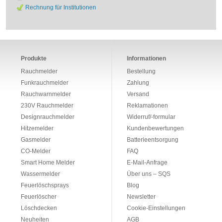
Rechnung für Institutionen
Produkte
Informationen
Rauchmelder
Bestellung
Funkrauchmelder
Zahlung
Rauchwarnmelder
Versand
230V Rauchmelder
Reklamationen
Designrauchmelder
Widerruf/-formular
Hitzemelder
Kundenbewertungen
Gasmelder
Batterieentsorgung
CO-Melder
FAQ
Smart Home Melder
E-Mail-Anfrage
Wassermelder
Über uns – SQS
Feuerlöschsprays
Blog
Feuerlöscher
Newsletter
Löschdecken
Cookie-Einstellungen
Neuheiten
AGB