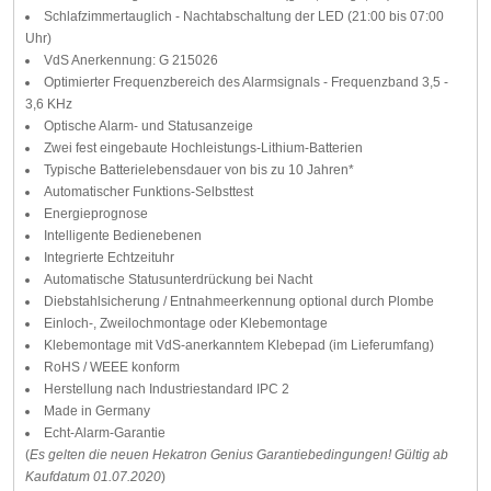
Schlafzimmertauglich - Nachtabschaltung der LED (21:00 bis 07:00
Uhr)
VdS Anerkennung: G 215026
Optimierter Frequenzbereich des Alarmsignals - Frequenzband 3,5 -
3,6 KHz
Optische Alarm- und Statusanzeige
Zwei fest eingebaute Hochleistungs-Lithium-Batterien
Typische Batterielebensdauer von bis zu 10 Jahren*
Automatischer Funktions-Selbsttest
Energieprognose
Intelligente Bedienebenen
Integrierte Echtzeituhr
Automatische Statusunterdrückung bei Nacht
Diebstahlsicherung / Entnahmeerkennung optional durch Plombe
Einloch-, Zweilochmontage oder Klebemontage
Klebemontage mit VdS-anerkanntem Klebepad (im Lieferumfang)
RoHS / WEEE konform
Herstellung nach Industriestandard IPC 2
Made in Germany
Echt-Alarm-Garantie
(
Es gelten die neuen Hekatron Genius Garantiebedingungen! Gültig ab
Kaufdatum 01.07.2020
)