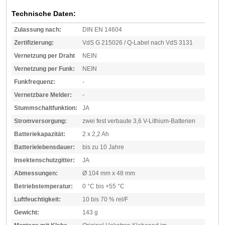
Technische Daten:
Zulassung nach:
DIN EN 14604
Zertifizierung:
VdS G 215026 / Q-Label nach VdS 3131
Vernetzung per Draht
NEIN
Vernetzung per Funk:
NEIN
Funkfrequenz:
-
Vernetzbare Melder:
-
Stummschaltfunktion:
JA
Stromversorgung:
zwei fest verbaute 3,6 V-Lithium-Batterien
Batteriekapazität:
2 x 2,2 Ah
Batterielebensdauer:
bis zu 10 Jahre
Insektenschutzgitter:
JA
Abmessungen:
Ø 104 mm x 48 mm
Betriebstemperatur:
0 °C bis +55 °C
Luftfeuchtigkeit:
10 bis 70 % rel/F
Gewicht:
143 g