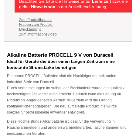
Beachten Sie bitte die Hinweise unter
Lieferzeit
bzw. die
gelbe
Hinweisbox
in der Artikelbeschreibung.
Zum Produktberater
Fragen zum Produkt
Druckansicht
Zum Informationsvideo
Alkaline Batterie PROCELL 9 V von Duracell
Ideal für Geräte die über einen langen Zeitraum eine
konstante Stromstärke benötigen
Die neuen PROCELL Batterien sind die Nachfolger der bekannten
Industrial-Serie von Duracell.
Durch Verbesserungen im Aufbau der Blockbatterie wurde ein qualitativ
hochwertigere Zellkonstruktion erreicht. Dadurch kann die Ladung ab
Produktion länger gehalten werden. Außerdem wird die Ladung
kontinuerlicher abgegeben. Die neu aufgelegte Produktlinie wurde
speziell für professionelle Anwender entwickelt.
Diese Hochleistungs-Alkalibatterie ist ideal für die Verwendung in
Rauchwarnmeldern und anderen warnmelderarten, Taschenlampen und
medizinischen Geräten.