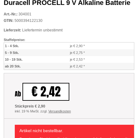
Duracell PROCELL 9 V Alkaline Batterie
Art.-Nr.:
304001
GTIN:
5000394122130
Lieferzeit:
Liefertermin unbestimmt
Staffelpreise:
1 - 4 Stk.
je € 2,90
*
5 - 9 Stk.
je € 2,75
*
10 - 19 Stk.
je € 2,53
*
ab 20 Stk.
je € 2,42
*
€ 2,42
Ab
Stückpreis € 2,90
inkl. 19 % MwSt. zzgl.
Versandkosten
Artikel nicht bestellbar.