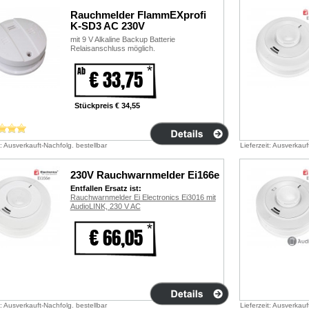
Rauchmelder FlammEXprofi
K-SD3 AC 230V
mit 9 V Alkaline Backup Batterie
Relaisanschluss möglich.
Ab
€ 33,75
Stückpreis € 34,55
t: Ausverkauft-Nachfolg. bestellbar
Lieferzeit: Ausverkauf
230V Rauchwarnmelder Ei166e
Entfallen Ersatz ist:
Rauchwarnmelder Ei Electronics Ei3016 mit
AudioLINK, 230 V AC
€ 66,05
t: Ausverkauft-Nachfolg. bestellbar
Lieferzeit: Ausverkauf