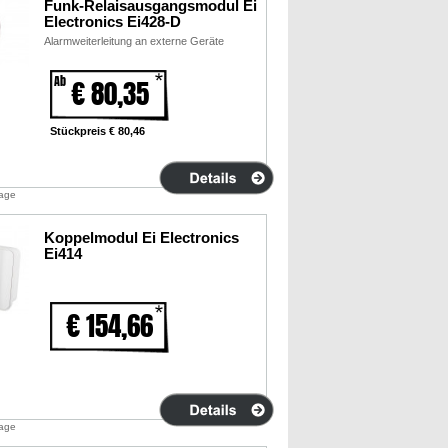
Funk-Relaisausgangsmodul Ei
Electronics Ei428-D
Alarmweiterleitung an externe Geräte
Ab
€ 80,35
Stückpreis € 80,46
tage
Koppelmodul Ei Electronics
Ei414
€ 154,66
tage