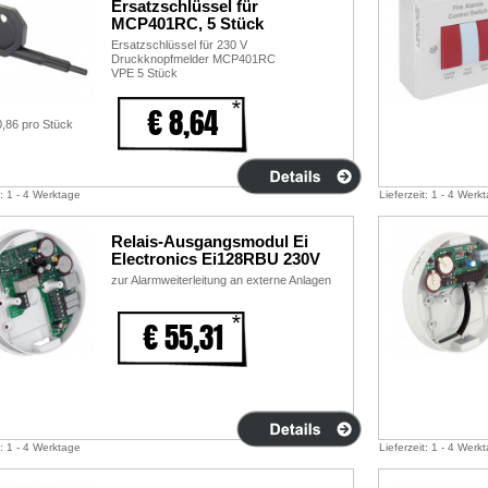
Ersatzschlüssel für
MCP401RC, 5 Stück
Ersatzschlüssel für 230 V
Druckknopfmelder MCP401RC
VPE 5 Stück
€ 8,64
0,86 pro Stück
t: 1 - 4 Werktage
Lieferzeit: 1 - 4 Werk
Relais-Ausgangsmodul Ei
Electronics Ei128RBU 230V
zur Alarmweiterleitung an externe Anlagen
€ 55,31
t: 1 - 4 Werktage
Lieferzeit: 1 - 4 Werk