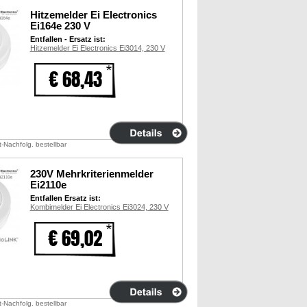
Hitzemelder Ei Electronics
Ei164e 230 V
Entfallen - Ersatz ist:
Hitzemelder Ei Electronics Ei3014, 230 V
€ 68,43
t-Nachfolg. bestellbar
230V Mehrkriterienmelder
Ei2110e
Entfallen Ersatz ist:
Kombimelder Ei Electronics Ei3024, 230 V
€ 69,02
t-Nachfolg. bestellbar