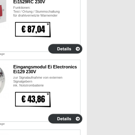
Ei1529RC 230V
Funktionen:
Test / Ortung / Stummschaltung
für drahtvernetzte Warnemder
€ 87,04
tage
Eingangsmodul Ei Electronics
Ei129 230V
zur Signalaufnahme von externen
Signalgebern
ink. Notstrombatterie
€ 43,86
tage