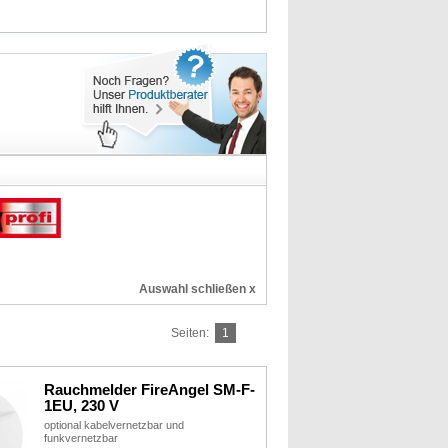
Auswahl schließen x
Seiten:
1
Rauchmelder FireAngel SM-F-
1EU, 230 V
optional kabelvernetzbar und
funkvernetzbar