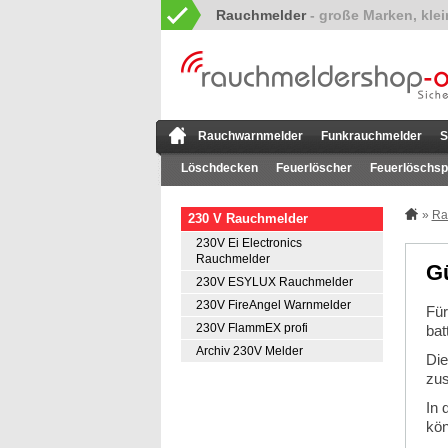
Rauchmelder
Rauchwarnmelder
Funkrauchmelder
S
Löschdecken
Feuerlöscher
Feuerlöschsp
»
Ra
230 V Rauchmelder
230V Ei Electronics
Rauchmelder
Gü
230V ESYLUX Rauchmelder
230V FireAngel Warnmelder
Für
230V FlammEX profi
bat
Archiv 230V Melder
Die
zus
In 
kön