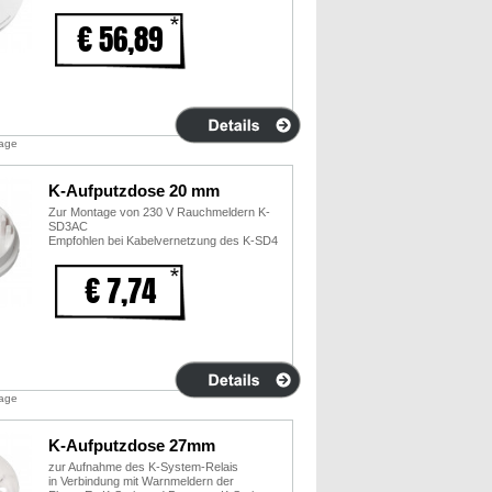
€ 56,89
tage
K-Aufputzdose 20 mm
Zur Montage von 230 V Rauchmeldern K-
SD3AC
Empfohlen bei Kabelvernetzung des K-SD4
€ 7,74
tage
K-Aufputzdose 27mm
zur Aufnahme des K-System-Relais
in Verbindung mit Warnmeldern der