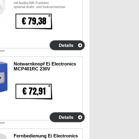
mit AudioLINK-Funktion
optional draht- und funkvernetzbar
€ 79,38
tage
Notwarnknopf Ei Electronics
MCP401RC 230V
€ 72,91
tage
Fernbedienung Ei Electronics