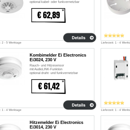
optional kabel- oder funkvernetzbar
€ 62,89
t: 2 - 5 Werktage
Lieferzeit: 1 - 4 Werk
Kombimelder Ei Electronics
Ei3024, 230 V
Rauch- und Hitzesensor
mit AudioLINK-Funktion
optional draht- und funkvernetzbar
€ 61,42
t: 1 - 4 Werktage
Lieferzeit: 1 - 4 Werk
Hitzemelder Ei Electronics
Ei3014, 230 V