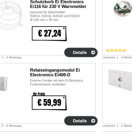
Schutzkorb Ei Electronics
Ei116 für 230 V Warnmelder
passend für Warnmelder
Ei3014, Ei3016, Ei3018 und Ei3024
Ø 165 mm x 95 mm
€ 27,24
t: 1 - 4 Werktage
Lieferzeit: 1 - 4 Werk
Relaiseingangsmodul Ei
Electronics Ei408-D
Externe Geräte mit dem Ei Electonics
Funknetzwerk verbinden
Ihr Preis
€ 59,99
t: 5 - 8 Werktage
Lieferzeit: 1 - 4 Werk