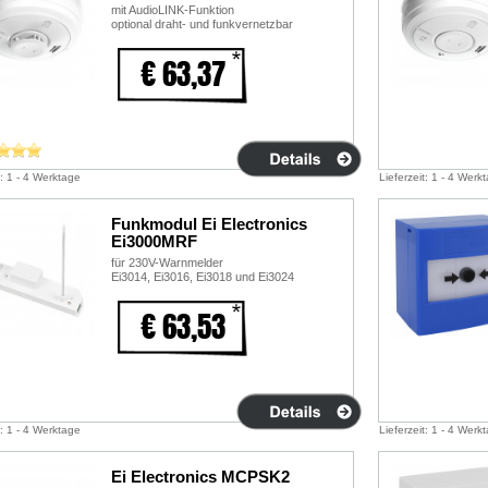
mit AudioLINK-Funktion
optional draht- und funkvernetzbar
€ 63,37
t: 1 - 4 Werktage
Lieferzeit: 1 - 4 Werk
Funkmodul Ei Electronics
Ei3000MRF
für 230V-Warnmelder
Ei3014, Ei3016, Ei3018 und Ei3024
€ 63,53
t: 1 - 4 Werktage
Lieferzeit: 1 - 4 Werk
Ei Electronics MCPSK2