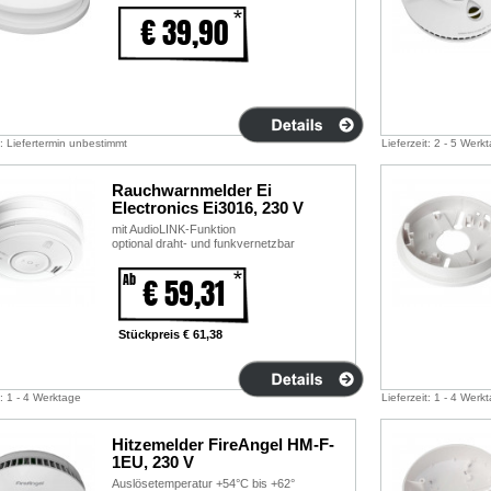
€ 39,90
t: Liefertermin unbestimmt
Lieferzeit: 2 - 5 Werk
Rauchwarnmelder Ei
Electronics Ei3016, 230 V
mit AudioLINK-Funktion
optional draht- und funkvernetzbar
Ab
€ 59,31
Stückpreis € 61,38
t: 1 - 4 Werktage
Lieferzeit: 1 - 4 Werk
Hitzemelder FireAngel HM-F-
1EU, 230 V
Auslösetemperatur +54°C bis +62°