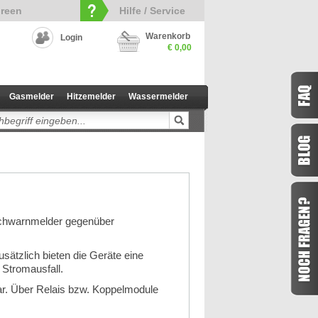
reen
Hilfe / Service
Warenkorb
Login
€ 0,00
Gasmelder
Hitzemelder
Wassermelder
auchwarnmelder gegenüber
sätzlich bieten die Geräte eine
 Stromausfall.
ar. Über Relais bzw. Koppelmodule