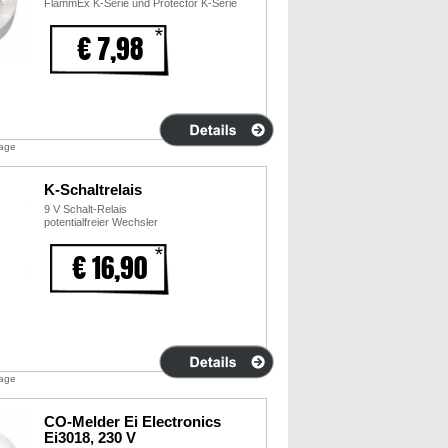
FlammEx K-Serie und Protector K-Serie
€ 7,98
tage
K-Schaltrelais
9 V Schalt-Relais
potentialfreier Wechsler
€ 16,90
tage
CO-Melder Ei Electronics
Ei3018, 230 V