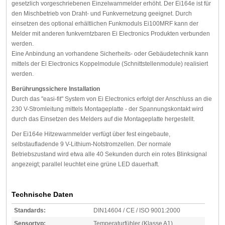
gesetzlich vorgeschriebenen Einzelwarnmelder erhöht. Der Ei164e ist für
den Mischbetrieb von Draht- und Funkvernetzung geeignet. Durch
einsetzen des optional erhältlichen Funkmoduls Ei100MRF kann der
Melder mit anderen funkverntzbaren Ei Electronics Produkten verbunden
werden.
Eine Anbindung an vorhandene Sicherheits- oder Gebäudetechnik kann
mittels der Ei Electronics Koppelmodule (Schnittstellenmodule) realisiert
werden.
Berührungssichere Installation
Durch das "easi-fit" System von Ei Electronics erfolgt der Anschluss an die
230 V-Stromleitung mittels Montageplatte - der Spannungskontakt wird
durch das Einsetzen des Melders auf die Montageplatte hergestellt.
Der Ei164e Hitzewarnmelder verfügt über fest eingebaute,
selbstaufladende 9 V-Lithium-Notstromzellen. Der normale
Betriebszustand wird etwa alle 40 Sekunden durch ein rotes Blinksignal
angezeigt; parallel leuchtet eine grüne LED dauerhaft.
Technische Daten
Standards:
DIN14604 / CE / ISO 9001:2000
Sensortyp:
Temperaturfühler (Klasse A1)