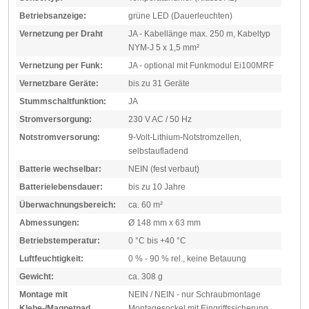
Betriebsanzeige:
grüne LED (Dauerleuchten)
Vernetzung per Draht
JA - Kabellänge max. 250 m, Kabeltyp
NYM-J 5 x 1,5 mm²
Vernetzung per Funk:
JA - optional mit Funkmodul Ei100MRF
Vernetzbare Geräte:
bis zu 31 Geräte
Stummschaltfunktion:
JA
Stromversorgung:
230 V AC / 50 Hz
Notstromversorung:
9-Volt-Lithium-Notstromzellen,
selbstaufladend
Batterie wechselbar:
NEIN (fest verbaut)
Batterielebensdauer:
bis zu 10 Jahre
Überwachnungsbereich:
ca. 60 m²
Abmessungen:
Ø 148 mm x 63 mm
Betriebstemperatur:
0 °C bis +40 °C
Luftfeuchtigkeit:
0 % - 90 % rel., keine Betauung
Gewicht:
ca. 308 g
Montage mit
NEIN / NEIN - nur Schraubmontage
Klebe-/Magnetpad
Montagesockel mit Eingriffssicherung,