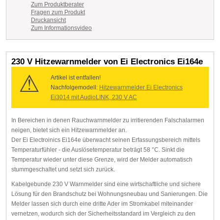
Zum Produktberater
Fragen zum Produkt
Druckansicht
Zum Informationsvideo
230 V Hitzewarnmelder von Ei Electronics Ei164e
Artikel ist entfallen!
Nachfolgemodell:
Hitzewarnmelder Ei Electronics
Ei3014 mit AudioLINK, 230 V AC
In Bereichen in denen Rauchwarnmelder zu irritierenden Falschalarmen
neigen, bietet sich ein Hitzewarnmelder an.
Der Ei Electroinics Ei164e überwacht seinen Erfassungsbereich mittels
Temperaturfühler - die Auslösetemperatur beträgt 58 °C. Sinkt die
Temperatur wieder unter diese Grenze, wird der Melder automatisch
stummgeschaltet und setzt sich zurück.
Kabelgebunde 230 V Warnmelder sind eine wirtschaftliche und sichere
Lösung für den Brandschutz bei Wohnungsneubau und Sanierungen. Die
Melder lassen sich durch eine dritte Ader im Stromkabel miteinander
vernetzen, wodurch sich der Sicherheitsstandard im Vergleich zu den