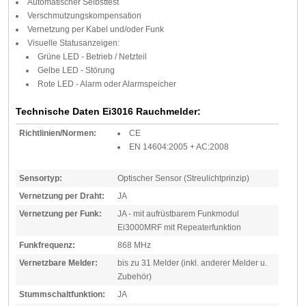
Automatischer Selbsttest
Verschmutzungskompensation
Vernetzung per Kabel und/oder Funk
Visuelle Statusanzeigen:
Grüne LED - Betrieb / Netzteil
Gelbe LED - Störung
Rote LED - Alarm oder Alarmspeicher
Technische Daten Ei3016 Rauchmelder:
Richtlinien/Normen:
CE
EN 14604:2005 + AC:2008
Sensortyp:
Optischer Sensor (Streulichtprinzip)
Vernetzung per Draht:
JA
Vernetzung per Funk:
JA - mit aufrüstbarem Funkmodul
Ei3000MRF mit Repeaterfunktion
Funkfrequenz:
868 MHz
Vernetzbare Melder:
bis zu 31 Melder (inkl. anderer Melder u.
Zubehör)
Stummschaltfunktion:
JA