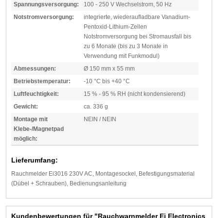
Spannungsversorgung:
100 - 250 V Wechselstrom, 50 Hz
Notstromversorgung:
integrierte, wiederaufladbare Vanadium-
Pentoxid-Lithium-Zellen
Notstromversorgung bei Stromausfall bis
zu 6 Monate (bis zu 3 Monate in
Verwendung mit Funkmodul)
Abmessungen:
Ø 150 mm x 55 mm
Betriebstemperatur:
-10 °C bis +40 °C
Luftfeuchtigkeit:
15 % - 95 % RH (nicht kondensierend)
Gewicht:
ca. 336 g
Montage mit
NEIN / NEIN
Klebe-/Magnetpad
möglich:
Lieferumfang:
Rauchmelder Ei3016 230V AC, Montagesockel, Befestigungsmaterial
(Dübel + Schrauben), Bedienungsanleitung
Kundenbewertungen für "Rauchwarnmelder Ei Electronics