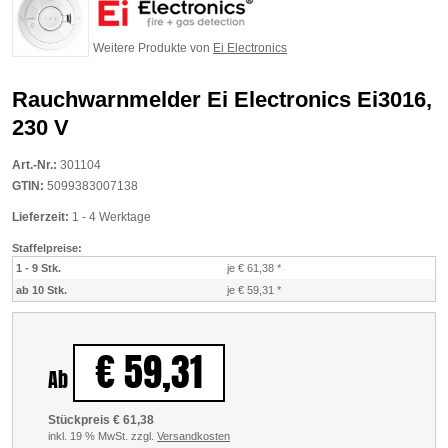
Weitere Produkte von
Ei Electronics
Rauchwarnmelder Ei Electronics Ei3016,
230 V
Art.-Nr.:
301104
GTIN:
5099383007138
Lieferzeit:
1 - 4 Werktage
Staffelpreise:
1 - 9 Stk.
je € 61,38
*
ab 10 Stk.
je € 59,31
*
€ 59,31
Ab
Stückpreis € 61,38
inkl. 19 % MwSt. zzgl.
Versandkosten