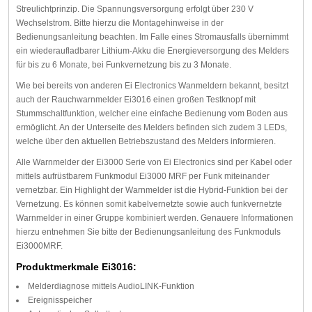
Streulichtprinzip. Die Spannungsversorgung erfolgt über 230 V
Wechselstrom. Bitte hierzu die Montagehinweise in der
Bedienungsanleitung beachten. Im Falle eines Stromausfalls übernimmt
ein wiederaufladbarer Lithium-Akku die Energieversorgung des Melders
für bis zu 6 Monate, bei Funkvernetzung bis zu 3 Monate.
Wie bei bereits von anderen Ei Electronics Wanmeldern bekannt, besitzt
auch der Rauchwarnmelder Ei3016 einen großen Testknopf mit
Stummschaltfunktion, welcher eine einfache Bedienung vom Boden aus
ermöglicht. An der Unterseite des Melders befinden sich zudem 3 LEDs,
welche über den aktuellen Betriebszustand des Melders informieren.
Alle Warnmelder der Ei3000 Serie von Ei Electronics sind per Kabel oder
mittels aufrüstbarem Funkmodul Ei3000 MRF per Funk miteinander
vernetzbar. Ein Highlight der Warnmelder ist die Hybrid-Funktion bei der
Vernetzung. Es können somit kabelvernetzte sowie auch funkvernetzte
Warnmelder in einer Gruppe kombiniert werden. Genauere Informationen
hierzu entnehmen Sie bitte der Bedienungsanleitung des Funkmoduls
Ei3000MRF.
Produktmerkmale Ei3016:
Melderdiagnose mittels AudioLINK-Funktion
Ereignisspeicher