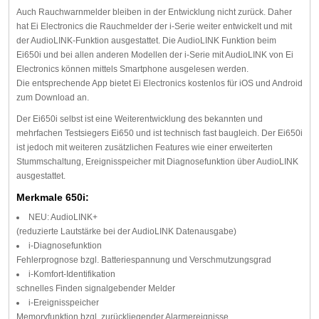
Auch Rauchwarnmelder bleiben in der Entwicklung nicht zurück. Daher
hat Ei Electronics die Rauchmelder der i-Serie weiter entwickelt und mit
der AudioLINK-Funktion ausgestattet. Die AudioLINK Funktion beim
Ei650i und bei allen anderen Modellen der i-Serie mit AudioLINK von Ei
Electronics können mittels Smartphone ausgelesen werden.
Die entsprechende App bietet Ei Electronics kostenlos für iOS und Android
zum Download an.
Der Ei650i selbst ist eine Weiterentwicklung des bekannten und
mehrfachen Testsiegers Ei650 und ist technisch fast baugleich. Der Ei650i
ist jedoch mit weiteren zusätzlichen Features wie einer erweiterten
Stummschaltung, Ereignisspeicher mit Diagnosefunktion über AudioLINK
ausgestattet.
Merkmale 650i:
NEU: AudioLINK+
(reduzierte Lautstärke bei der AudioLINK Datenausgabe)
i-Diagnosefunktion
Fehlerprognose bzgl. Batteriespannung und Verschmutzungsgrad
i-Komfort-Identifikation
schnelles Finden signalgebender Melder
i-Ereignisspeicher
Memoryfunktion bzgl. zurückliegender Alarmereignisse