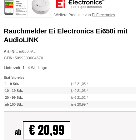
Weitere Produkte von
Ei Electronics
Rauchmelder Ei Electronics Ei650i mit
AudioLINK
Art.-Nr.:
Ei650i-AL
GTIN:
5099383004670
Lieferzeit:
1 - 4 Werktage
Staffelpreise:
1 - 9 Stk.
je € 21,05
*
10 - 19 Stk.
je € 21,03
*
20 - 99 Stk.
je € 21,02
*
ab 100 Stk.
je € 20,99
*
€ 20,99
Ab