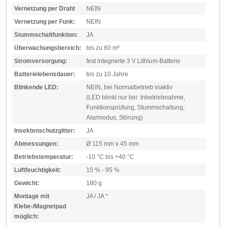
Vernetzung per Draht
NEIN
Vernetzung per Funk:
NEIN
Stummschaltfunktion:
JA
Überwachungsbereich:
bis zu 60 m²
Stromversorgung:
fest integrierte 3 V Lithium-Batterie
Batterielebensdauer:
bis zu 10 Jahre
Blinkende LED:
NEIN, bei Normalbetrieb inaktiv
(LED blinkt nur bei: Inbetriebnahme,
Funktionsprüfung, Stummschaltung,
Alarmodus, Störung)
Insektenschutzgitter:
JA
Abmessungen:
Ø 115 mm x 45 mm
Betriebstemperatur:
-10 °C bis +40 °C
Luftfeuchtigkeit:
15 % - 95 %
Gewicht:
180 g
Montage mit
JA / JA *
Klebe-/Magnetpad
möglich: