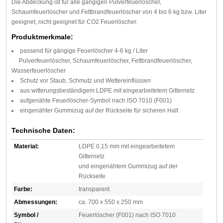
Die Abdeckung ist für alle gängigen Pulverfeuerlöscher,
Schaumfeuerlöscher und Fettbrandfeuerlöscher von 4 bis 6 kg bzw. Liter
geeignet, nicht geeignet für CO2 Feuerlöscher.
Produktmerkmale:
passend für gängige Feuerlöscher 4-6 kg / Liter
Pulverfeuerlöscher, Schaumfeuerlöscher, Fettbrandfeuerlöscher,
Wasserfeuerlöscher
Schutz vor Staub, Schmutz und Wettereinflüssen
aus witterungsbeständigem LDPE mit eingearbeitetem Gitternetz
aufgenähte Feuerlöscher-Symbol nach ISO 7010 (F001)
eingenähter Gummizug auf der Rückseite für sicheren Halt
Technische Daten:
Material:
LDPE 0,15 mm mit eingearbeitetem
Gitternetz
und eingenähtem Gummizug auf der
Rückseite
Farbe:
transparent
Abmessungen:
ca. 700 x 550 x 250 mm
Symbol /
Feuerlöscher (F001) nach ISO 7010