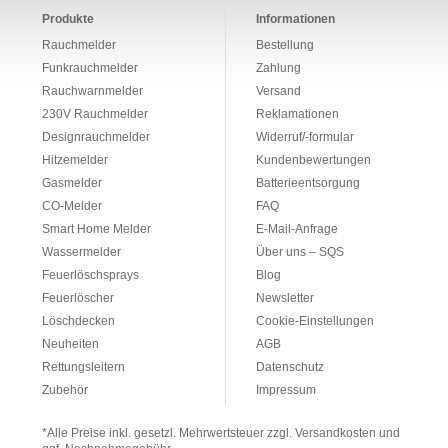
Produkte
Informationen
Rauchmelder
Bestellung
Funkrauchmelder
Zahlung
Rauchwarnmelder
Versand
230V Rauchmelder
Reklamationen
Designrauchmelder
Widerruf/-formular
Hitzemelder
Kundenbewertungen
Gasmelder
Batterieentsorgung
CO-Melder
FAQ
Smart Home Melder
E-Mail-Anfrage
Wassermelder
Über uns – SQS
Feuerlöschsprays
Blog
Feuerlöscher
Newsletter
Löschdecken
Cookie-Einstellungen
Neuheiten
AGB
Rettungsleitern
Datenschutz
Zubehör
Impressum
*Alle Preise inkl. gesetzl. Mehrwertsteuer zzgl. Versandkosten und