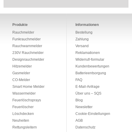
Produkte
Informationen
Rauchmelder
Bestellung
Funkrauchmelder
Zahlung
Rauchwarnmelder
Versand
230V Rauchmelder
Reklamationen
Designrauchmelder
Widerruf/-formular
Hitzemelder
Kundenbewertungen
Gasmelder
Batterieentsorgung
CO-Melder
FAQ
Smart Home Melder
E-Mail-Anfrage
Wassermelder
Über uns – SQS
Feuerlöschsprays
Blog
Feuerlöscher
Newsletter
Löschdecken
Cookie-Einstellungen
Neuheiten
AGB
Rettungsleitern
Datenschutz