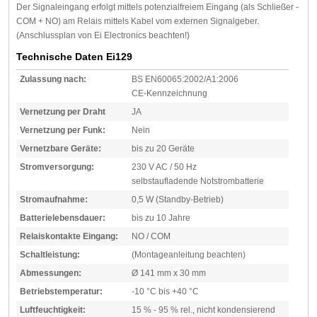
Der Signaleingang erfolgt mittels potenzialfreiem Eingang (als Schließer -
COM + NO) am Relais mittels Kabel vom externen Signalgeber.
(Anschlussplan von Ei Electronics beachten!)
Technische Daten Ei129
Zulassung nach:
BS EN60065:2002/A1:2006
CE-Kennzeichnung
Vernetzung per Draht
JA
Vernetzung per Funk:
Nein
Vernetzbare Geräte:
bis zu 20 Geräte
Stromversorgung:
230 V AC / 50 Hz
selbstaufladende Notstrombatterie
Stromaufnahme:
0,5 W (Standby-Betrieb)
Batterielebensdauer:
bis zu 10 Jahre
Relaiskontakte Eingang:
NO / COM
Schaltleistung:
(Montageanleitung beachten)
Abmessungen:
Ø 141 mm x 30 mm
Betriebstemperatur:
-10 °C bis +40 °C
Luftfeuchtigkeit:
15 % - 95 % rel., nicht kondensierend