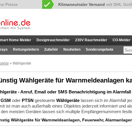
Klimaneutraler Versand
mit DHL GoG
mart Home Melder
Designrauchmelder
230V Rauchmelder
CO-Melder
rays
Rettungsleitern
Zubehör
Neuheiten
Sonderangebote
behör
» Wählgeräte
ünstig Wählgeräte für Warnmeldeanlagen k
lgeräte - Anruf, Email oder SMS Benachrichtigung im Alarmfall
t
GSM
oder
PTSN
gesteuerte
Wählgeräte
lassen sich im Alarmfall j
it ist man auch außerhalb eines Objektes jederzeit informiert und ala
 den meisten Geräten lassen sich multiple Empfängernummern festlege
stig Wählgeräte für Warnmeldeanlagen, Feuerwehr, Alarmanlage