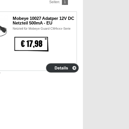
Seiten:
1
Mobeye 10027 Adatper 12V DC
Netzteil 500mA - EU
Netzteil für Mobeye Guard CM4xxx-Serie
€ 17,98
e