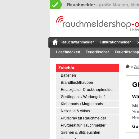
Rauchmelder
Rauchwarnmelder
Funkrauchmelder
S
Löschdecken
Feuerlöscher
Feuerlöschsp
»
Zu
Zubehör
Batterien
Brandfluchthauben
G
Ersatzgläser Druckknopfmelder
Wäh
Gerätepass / Wartungsheft
Klebepads / Magnetpads
Mi
Netzteile & Akkus
Som
Bei
Prüfspray für Rauchmelder
Prüfgerät für Rauchmelder
Gün
Sirenen & Blitzleuchten