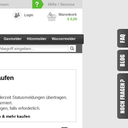
reen
Hilfe / Service
Warenkorb
Login
€ 0,00
Gasmelder
Hitzemelder
Wassermelder
aufen
ederzeit Statusmeldungen übertragen.
rmiert.
n, falls erforderlich.
n & mehr kaufen