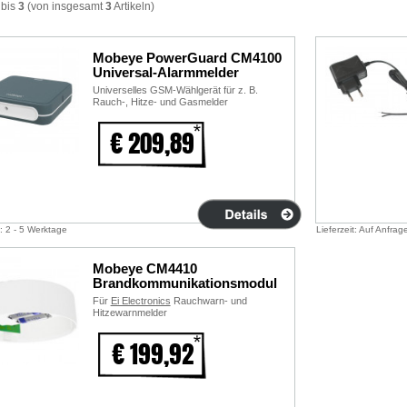
bis
3
(von insgesamt
3
Artikeln)
Mobeye PowerGuard CM4100
Universal-Alarmmelder
Universelles GSM-Wählgerät für z. B.
Rauch-, Hitze- und Gasmelder
€ 209,89
t: 2 - 5 Werktage
Lieferzeit: Auf Anfrag
Mobeye CM4410
Brandkommunikationsmodul
Für
Ei Electronics
Rauchwarn- und
Hitzewarnmelder
€ 199,92