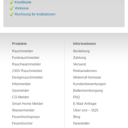
Kreditkarte
Vorkasse
Rechnung für Institutionen
Produkte
Informationen
Rauchmelder
Bestellung
Funkrauchmelder
Zahlung
Rauchwarnmelder
Versand
230V Rauchmelder
Reklamationen
Designrauchmelder
Widerruf/-formular
Hitzemelder
Kundenbewertungen
Gasmelder
Batterieentsorgung
CO-Melder
FAQ
Smart Home Melder
E-Mail-Anfrage
Wassermelder
Über uns – SQS
Feuerlöschsprays
Blog
Feuerlöscher
Newsletter