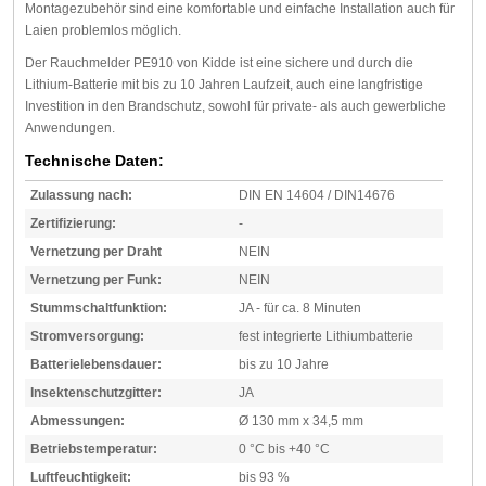
Montagezubehör sind eine komfortable und einfache Installation auch für
Laien problemlos möglich.
Der Rauchmelder PE910 von Kidde ist eine sichere und durch die
Lithium-Batterie mit bis zu 10 Jahren Laufzeit, auch eine langfristige
Investition in den Brandschutz, sowohl für private- als auch gewerbliche
Anwendungen.
Technische Daten:
Zulassung nach:
DIN EN 14604 / DIN14676
Zertifizierung:
-
Vernetzung per Draht
NEIN
Vernetzung per Funk:
NEIN
Stummschaltfunktion:
JA - für ca. 8 Minuten
Stromversorgung:
fest integrierte Lithiumbatterie
Batterielebensdauer:
bis zu 10 Jahre
Insektenschutzgitter:
JA
Abmessungen:
Ø 130 mm x 34,5 mm
Betriebstemperatur:
0 °C bis +40 °C
Luftfeuchtigkeit:
bis 93 %