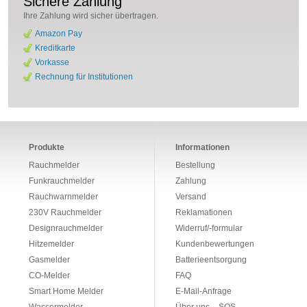
Sichere Zahlung
Ihre Zahlung wird sicher übertragen.
Amazon Pay
Kreditkarte
Vorkasse
Rechnung für Institutionen
Produkte
Informationen
Rauchmelder
Bestellung
Funkrauchmelder
Zahlung
Rauchwarnmelder
Versand
230V Rauchmelder
Reklamationen
Designrauchmelder
Widerruf/-formular
Hitzemelder
Kundenbewertungen
Gasmelder
Batterieentsorgung
CO-Melder
FAQ
Smart Home Melder
E-Mail-Anfrage