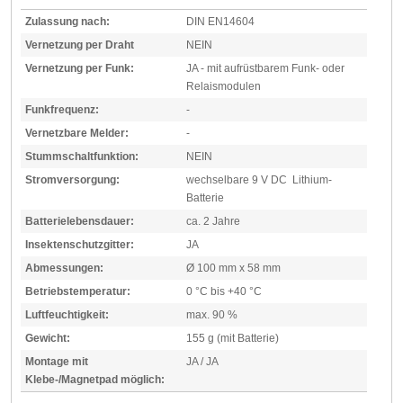
Zulassung nach:
DIN EN14604
Vernetzung per Draht
NEIN
Vernetzung per Funk:
JA - mit aufrüstbarem Funk- oder
Relaismodulen
Funkfrequenz:
-
Vernetzbare Melder:
-
Stummschaltfunktion:
NEIN
Stromversorgung:
wechselbare 9 V DC Lithium-
Batterie
Batterielebensdauer:
ca. 2 Jahre
Insektenschutzgitter:
JA
Abmessungen:
Ø 100 mm x 58 mm
Betriebstemperatur:
0 °C bis +40 °C
Luftfeuchtigkeit:
max. 90 %
Gewicht:
155 g (mit Batterie)
Montage mit
JA / JA
Klebe-/Magnetpad möglich: