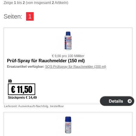
Zeige
1
bis
2
(von insgesamt
2
Artikeln)
Seiten:
1
€ 9,66 pro 100 Milliliter
Prüf-Spray für Rauchmelder (150 ml)
Ersatzartikel verfügbar:
SQS Prüfspray für Rauchmelder (200 ml)
Ab
€ 11,50
Stückpreis € 14,49
Lieferzeit: Ausverkauft-Nachfolg. bestellbar