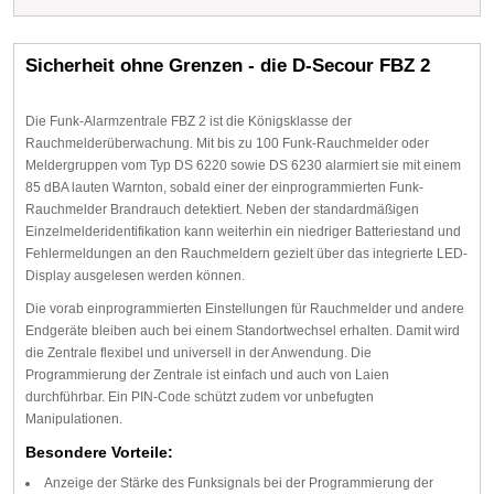
Sicherheit ohne Grenzen - die D-Secour FBZ 2
Die Funk-Alarmzentrale FBZ 2 ist die Königsklasse der
Rauchmelderüberwachung. Mit bis zu 100 Funk-Rauchmelder oder
Meldergruppen vom Typ DS 6220 sowie DS 6230 alarmiert sie mit einem
85 dBA lauten Warnton, sobald einer der einprogrammierten Funk-
Rauchmelder Brandrauch detektiert. Neben der standardmäßigen
Einzelmelderidentifikation kann weiterhin ein niedriger Batteriestand und
Fehlermeldungen an den Rauchmeldern gezielt über das integrierte LED-
Display ausgelesen werden können.
Die vorab einprogrammierten Einstellungen für Rauchmelder und andere
Endgeräte bleiben auch bei einem Standortwechsel erhalten. Damit wird
die Zentrale flexibel und universell in der Anwendung. Die
Programmierung der Zentrale ist einfach und auch von Laien
durchführbar. Ein PIN-Code schützt zudem vor unbefugten
Manipulationen.
Besondere Vorteile:
Anzeige der Stärke des Funksignals bei der Programmierung der