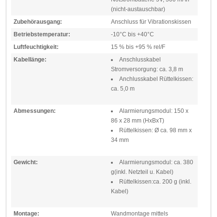
(nicht-austauschbar)
Zubehörausgang:
Anschluss für Vibrationskissen
Betriebstemperatur:
-10°C bis +40°C
Luftfeuchtigkeit:
15 % bis +95 % rel/F
Kabellänge:
Anschlusskabel
Stromversorgung: ca. 3,8 m
Anchlusskabel Rüttelkissen:
ca. 5,0 m
Abmessungen:
Alarmierungsmodul: 150 x
86 x 28 mm (HxBxT)
Rüttelkissen: Ø ca. 98 mm x
34 mm
Gewicht:
Alarmierungsmodul: ca. 380
g(inkl. Netzteil u. Kabel)
Rüttelkissen:ca. 200 g (inkl.
Kabel)
Montage:
Wandmontage mittels