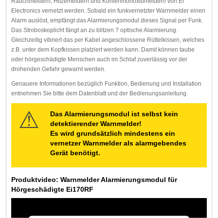
Rauchmeldern, Hitzemeldern und Kohlenmonoxidmeldern von Ei
Electronics vernetzt werden. Sobald ein funkvernetzter Warnmelder einen
Alarm auslöst, empfängt das Alarmierungsmodul dieses Signal per Funk.
Das Stroboskoplicht fängt an zu blitzen ? optische Alarmierung.
Gleichzeitig vibriert das per Kabel angeschlossene Rüttelkissen, welches
z.B. unter dem Kopfkissen platziert werden kann. Damit können taube
oder hörgeschädigte Menschen auch im Schlaf zuverlässig vor der
drohenden Gefahr gewarnt werden.
Genauere Informationen bezüglich Funktion, Bedienung und Installation
entnehmen Sie bitte dem Datenblatt und der Bedienungsanleitung.
Das Alarmierungsmodul ist selbst kein
detektierender Warnmelder!
Es wird grundsätzlich mindestens ein
vernetzer Warnmelder als alarmgebendes
Gerät benötigt.
Produktvideo: Warnmelder Alarmierungsmodul für
Hörgeschädigte Ei170RF