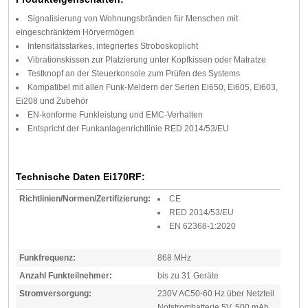
Signalisierung von Wohnungsbränden für Menschen mit
eingeschränktem Hörvermögen
Intensitätsstarkes, integriertes Stroboskoplicht
Vibrationskissen zur Platzierung unter Kopfkissen oder Matratze
Testknopf an der Steuerkonsole zum Prüfen des Systems
Kompatibel mit allen Funk-Meldern der Serien Ei650, Ei605, Ei603,
Ei208 und Zubehör
EN-konforme Funkleistung und EMC-Verhalten
Entspricht der Funkanlagenrichtlinie RED 2014/53/EU
Technische Daten Ei170RF:
Richtlinien/Normen/Zertifizierung:
CE
RED 2014/53/EU
EN 62368-1:2020
Funkfrequenz:
868 MHz
Anzahl Funkteilnehmer:
bis zu 31 Geräte
Stromversorgung:
230V AC50-60 Hz über Netzteil
Notstrombatterie 5V, 500 mAh