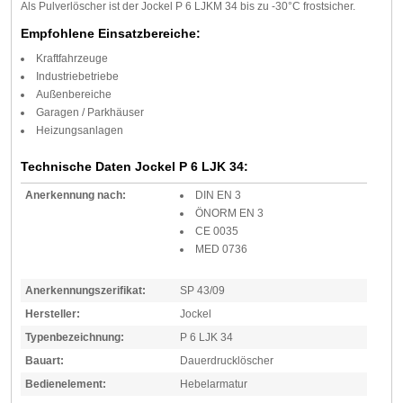
Als Pulverlöscher ist der Jockel P 6 LJKM 34 bis zu -30°C frostsicher.
Empfohlene Einsatzbereiche:
Kraftfahrzeuge
Industriebetriebe
Außenbereiche
Garagen / Parkhäuser
Heizungsanlagen
Technische Daten Jockel P 6 LJK 34:
Anerkennung nach:
DIN EN 3
ÖNORM EN 3
CE 0035
MED 0736
Anerkennungszerifikat:
SP 43/09
Hersteller:
Jockel
Typenbezeichnung:
P 6 LJK 34
Bauart:
Dauerdrucklöscher
Bedienelement:
Hebelarmatur