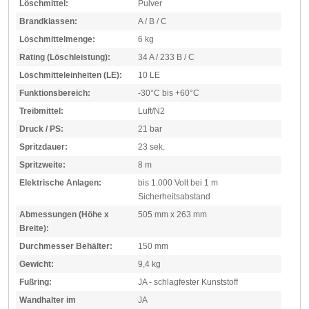
Löschmittel:
Pulver
Brandklassen:
A / B / C
Löschmittelmenge:
6 kg
Rating (Löschleistung):
34 A / 233 B / C
Löschmitteleinheiten (LE):
10 LE
Funktionsbereich:
-30°C bis +60°C
Treibmittel:
Luft/N2
Druck / PS:
21 bar
Spritzdauer:
23 sek.
Spritzweite:
8 m
Elektrische Anlagen:
bis 1.000 Volt bei 1 m
Sicherheitsabstand
Abmessungen (Höhe x
505 mm x 263 mm
Breite):
Durchmesser Behälter:
150 mm
Gewicht:
9,4 kg
Fußring:
JA - schlagfester Kunststoff
Wandhalter im
JA