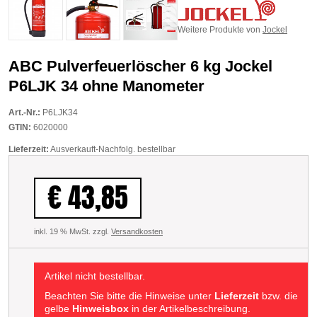
Weitere Produkte von
Jockel
ABC Pulverfeuerlöscher 6 kg Jockel
P6LJK 34 ohne Manometer
Art.-Nr.:
P6LJK34
GTIN:
6020000
Lieferzeit:
Ausverkauft-Nachfolg. bestellbar
€ 43,85
inkl. 19 % MwSt. zzgl.
Versandkosten
Artikel nicht bestellbar.
Beachten Sie bitte die Hinweise unter
Lieferzeit
bzw. die
gelbe
Hinweisbox
in der Artikelbeschreibung.