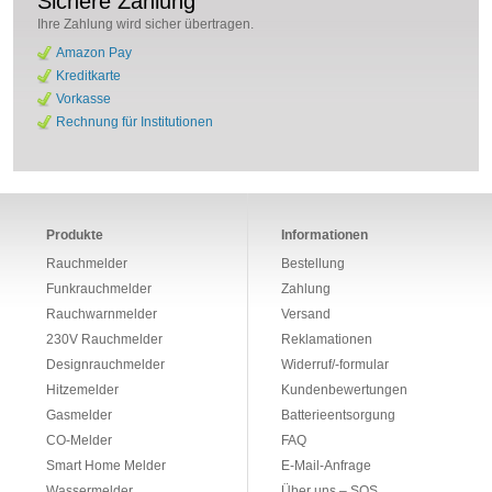
Sichere Zahlung
Ihre Zahlung wird sicher übertragen.
Amazon Pay
Kreditkarte
Vorkasse
Rechnung für Institutionen
Produkte
Informationen
Rauchmelder
Bestellung
Funkrauchmelder
Zahlung
Rauchwarnmelder
Versand
230V Rauchmelder
Reklamationen
Designrauchmelder
Widerruf/-formular
Hitzemelder
Kundenbewertungen
Gasmelder
Batterieentsorgung
CO-Melder
FAQ
Smart Home Melder
E-Mail-Anfrage
Wassermelder
Über uns – SQS