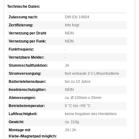
Technische Daten:
Zulassung nach:
DIN EN 14604
Zertifizierung:
Info folgt
Vernetzung per Draht
NEIN
Vernetzung per Funk:
NEIN
Funkfrequenz:
-
Vernetzbare Melder:
-
Stummschaltfunktion:
JA
Stromversorgung:
fest verbaute 3 V Lithiumbatterie
Batterielebensdauer:
bis zu 10 Jahre
Insektenschutzgitter:
NEIN
Abmessungen:
ca. Ø 100mm x 35mm
Betriebstemperatur:
0 °C bis +50 °C
Luftfeuchtigkeit:
keine Angaben des Herstellers
Gewicht:
ca. 110g
Montage mit
JA / JA
Klebe-/Magnetpad möglich: