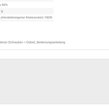
is 90%
 g
 (Herstellereigener Klebesockel) / NEIN
erial (Schrauben + Dübel), Bedienungsanleitung