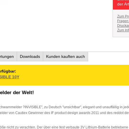
der Ar
Zum Pr
Fragen
Druckan
Zum Inf
rtungen
Downloads
Kunden kauften auch
rfügbar:
SIBLE 10Y
elder der Welt!
uchwarnmelder ?INVISIBLE", zu Deutsch "unsichtbar", elegant und unauffällig in jed
lder von Cautiex Gewinner des IF product design awards 2011 und des reddot des
röße nicht zu verachten. Der über eine fest verbaute 3V Lithium-Batterie betrieben