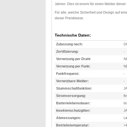
Jahren. Dies ist enorm für einen Melder dieser
Für alle, welche Sicherheit und Design auf ei
dieser Preisklasse.
Technische Daten:
Zulassung nach:
D
Zertifizierung:
-
Vernetzung per Draht
N
Vernetzung per Funk:
N
Funkfrequenz:
-
Vernetzbare Melder:
-
Stummschaltfunktion:
J
Stromversorgung:
fe
Batterielebensdauer:
bi
Insektenschutzgitter:
J
Abmessungen:
c
Betriebstemperatur:
+4