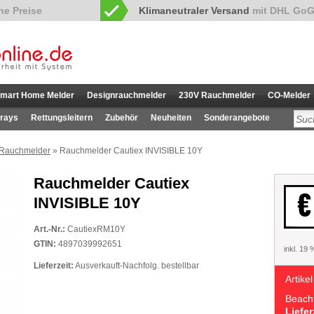
Klimaneutraler Versand
mit DHL GoG
mart Home Melder
Designrauchmelder
230V Rauchmelder
CO-Melder
rays
Rettungsleitern
Zubehör
Neuheiten
Sonderangebote
 Rauchmelder
» Rauchmelder Cautiex INVISIBLE 10Y
Rauchmelder Cautiex
€
INVISIBLE 10Y
Art.-Nr.:
CautiexRM10Y
GTIN:
4897039992651
inkl. 19
Lieferzeit:
Ausverkauft-Nachfolg. bestellbar
Artikel
Beacht
Liefer