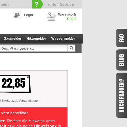
reen
Hilfe / Service
Warenkorb
Login
€ 0,00
Gasmelder
Hitzemelder
Wassermelder
 22,85
 % MwSt. zzgl.
Versandkosten
 nicht bestellbar.
en Sie bitte die Hinweise unter
zeit
bzw. die gelbe
Hinweisbox
in