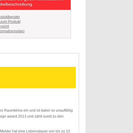
tikelbeschreibung.
oduktberater
 zum Produkt
sicht
ormationsvideo
es Raumklima ein und ist dabei so unauffällig
ign award 2013 und zählt somit zu den
e Melder hat eine Lebensdauer von bis zu 10