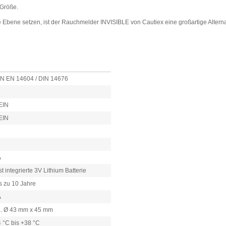
 Größe.
ne Ebene setzen, ist der Rauchmelder INVISIBLE von Cautiex eine großartige Alte
IN EN 14604 / DIN 14676
EIN
EIN
A
st integrierte 3V Lithium Batterie
s zu 10 Jahre
A
a. Ø 43 mm x 45 mm
 °C bis +38 °C