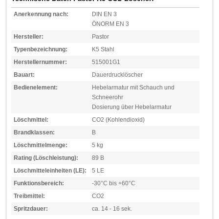
Anerkennung nach:
DIN EN 3
ÖNORM EN 3
Hersteller:
Pastor
Typenbezeichnung:
K5 Stahl
Herstellernummer:
515001G1
Bauart:
Dauerdrucklöscher
Bedienelement:
Hebelarmatur mit Schauch und
Schneerohr
Dosierung über Hebelarmatur
Löschmittel:
CO2 (Kohlendioxid)
Brandklassen:
B
Löschmittelmenge:
5 kg
Rating (Löschleistung):
89 B
Löschmitteleinheiten (LE):
5 LE
Funktionsbereich:
-30°C bis +60°C
Treibmittel:
CO2
Spritzdauer:
ca. 14 - 16 sek.