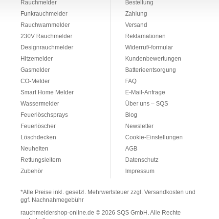
Rauchmelder
Bestellung
Funkrauchmelder
Zahlung
Rauchwarnmelder
Versand
230V Rauchmelder
Reklamationen
Designrauchmelder
Widerruf/-formular
Hitzemelder
Kundenbewertungen
Gasmelder
Batterieentsorgung
CO-Melder
FAQ
Smart Home Melder
E-Mail-Anfrage
Wassermelder
Über uns – SQS
Feuerlöschsprays
Blog
Feuerlöscher
Newsletter
Löschdecken
Cookie-Einstellungen
Neuheiten
AGB
Rettungsleitern
Datenschutz
Zubehör
Impressum
*Alle Preise inkl. gesetzl. Mehrwertsteuer zzgl. Versandkosten und
ggf. Nachnahmegebühr
rauchmeldershop-online.de
© 2026 SQS GmbH. Alle Rechte