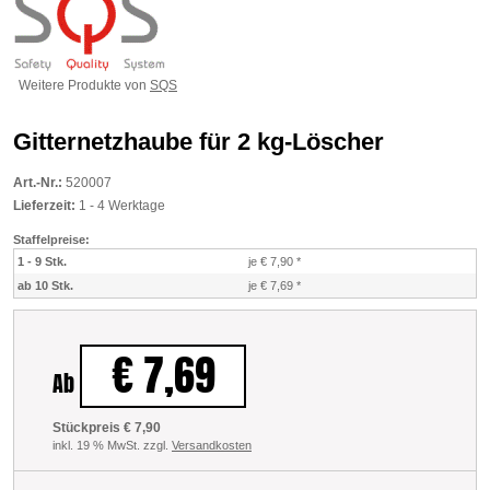
Weitere Produkte von
SQS
Gitternetzhaube für 2 kg-Löscher
Art.-Nr.:
520007
Lieferzeit:
1 - 4 Werktage
Staffelpreise:
1 - 9 Stk.
je € 7,90
*
ab 10 Stk.
je € 7,69
*
€ 7,69
Ab
Stückpreis € 7,90
inkl. 19 % MwSt. zzgl.
Versandkosten