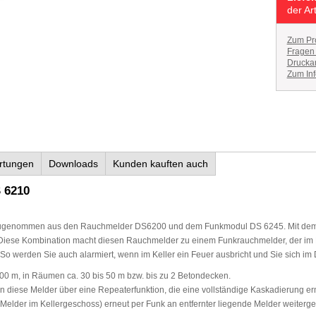
der Ar
Zum Pr
Fragen
Druckan
Zum Inf
rtungen
Downloads
Kunden kauften auch
 6210
genommen aus den Rauchmelder DS6200 und dem Funkmodul DS 6245. Mit dem DS
. Diese Kombination macht diesen Rauchmelder zu einem Funkrauchmelder, der im F
 So werden Sie auch alarmiert, wenn im Keller ein Feuer ausbricht und Sie sich i
200 m, in Räumen ca. 30 bis 50 m bzw. bis zu 2 Betondecken.
 diese Melder über eine Repeaterfunktion, die eine vollständige Kaskadierung ermö
lder im Kellergeschoss) erneut per Funk an entfernter liegende Melder weitergel