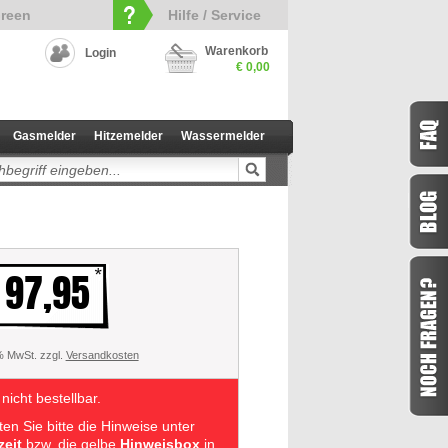
reen
Hilfe / Service
Warenkorb
Login
€ 0,00
Gasmelder
Hitzemelder
Wassermelder
 97,95
 % MwSt. zzgl.
Versandkosten
 nicht bestellbar.
en Sie bitte die Hinweise unter
zeit
bzw. die gelbe
Hinweisbox
in