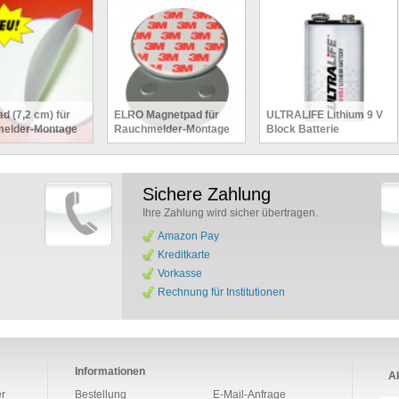
d (7,2 cm) für
ELRO Magnetpad für
ULTRALIFE Lithium 9 V
elder-Montage
Rauchmelder-Montage
Block Batterie
Sichere Zahlung
Ihre Zahlung wird sicher übertragen.
Amazon Pay
Kreditkarte
Vorkasse
Rechnung für Institutionen
Informationen
Ak
r
Bestellung
E-Mail-Anfrage