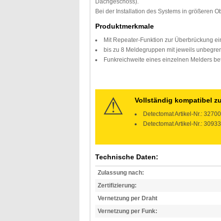
Dachgeschoss).
Bei der Installation des Systems in größeren 
Produktmerkmale
Mit Repeater-Funktion zur Überbrückung ei
bis zu 8 Meldegruppen mit jeweils unbegren
Funkreichweite eines einzelnen Melders be
Vollständig kompatibel zu
Detectomat Artikel-Nr.: 32
Detectomat Artikel-Nr.: 309
Technische Daten:
Zulassung nach:
Zertifizierung:
Vernetzung per Draht
Vernetzung per Funk: