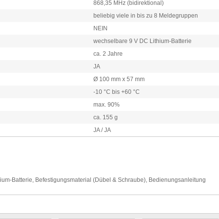
868,35 MHz (bidirektional)
beliebig viele in bis zu 8 Meldegruppen
NEIN
wechselbare 9 V DC Lithium-Batterie
ca. 2 Jahre
JA
Ø 100 mm x 57 mm
-10 °C bis +60 °C
max. 90%
ca. 155 g
JA / JA
um-Batterie, Befestigungsmaterial (Dübel & Schraube), Bedienungsanleitung