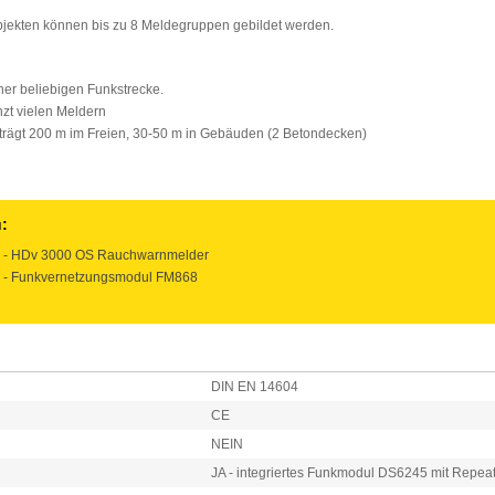
Objekten können bis zu 8 Meldegruppen gebildet werden.
ner beliebigen Funkstrecke.
zt vielen Meldern
trägt 200 m im Freien, 30-50 m in Gebäuden (2 Betondecken)
:
700 - HDv 3000 OS Rauchwarnmelder
33 - Funkvernetzungsmodul FM868
DIN EN 14604
CE
NEIN
JA - integriertes Funkmodul DS6245 mit Repea