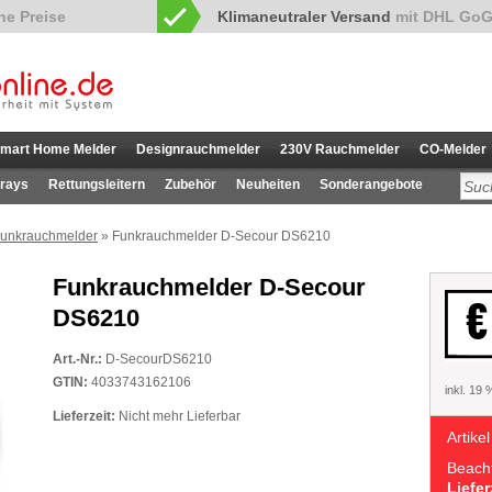
Klimaneutraler Versand
mit DHL GoG
mart Home Melder
Designrauchmelder
230V Rauchmelder
CO-Melder
rays
Rettungsleitern
Zubehör
Neuheiten
Sonderangebote
Funkrauchmelder
» Funkrauchmelder D-Secour DS6210
Funkrauchmelder D-Secour
€
DS6210
Art.-Nr.:
D-SecourDS6210
GTIN:
4033743162106
inkl. 19
Lieferzeit:
Nicht mehr Lieferbar
Artikel
Beacht
Liefer