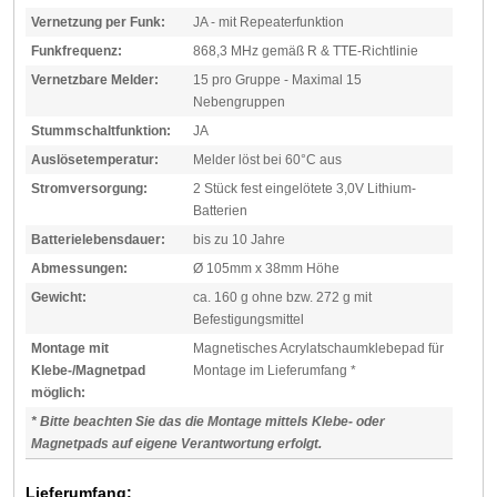
Vernetzung per Funk:
JA - mit Repeaterfunktion
Funkfrequenz:
868,3 MHz gemäß R & TTE-Richtlinie
Vernetzbare Melder:
15 pro Gruppe - Maximal 15
Nebengruppen
Stummschaltfunktion:
JA
Auslösetemperatur:
Melder löst bei 60°C aus
Stromversorgung:
2 Stück fest eingelötete 3,0V Lithium-
Batterien
Batterielebensdauer:
bis zu 10 Jahre
Abmessungen:
Ø 105mm x 38mm Höhe
Gewicht:
ca. 160 g ohne bzw. 272 g mit
Befestigungsmittel
Montage mit
Magnetisches Acrylatschaumklebepad für
Klebe-/Magnetpad
Montage im Lieferumfang *
möglich:
* Bitte beachten Sie das die Montage mittels Klebe- oder
Magnetpads auf eigene Verantwortung erfolgt.
Lieferumfang: