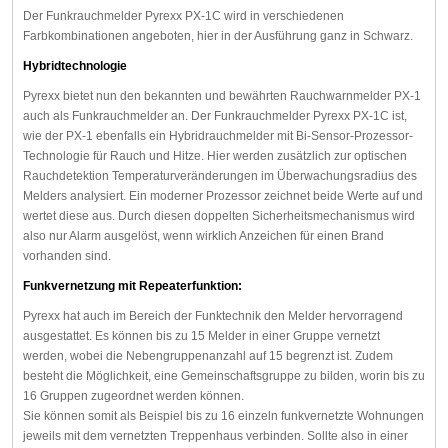
Der Funkrauchmelder Pyrexx PX-1C wird in verschiedenen
Farbkombinationen angeboten, hier in der Ausführung ganz in Schwarz.
Hybridtechnologie
Pyrexx bietet nun den bekannten und bewährten Rauchwarnmelder PX-1
auch als Funkrauchmelder an. Der Funkrauchmelder Pyrexx PX-1C ist,
wie der PX-1 ebenfalls ein Hybridrauchmelder mit Bi-Sensor-Prozessor-
Technologie für Rauch und Hitze. Hier werden zusätzlich zur optischen
Rauchdetektion Temperaturveränderungen im Überwachungsradius des
Melders analysiert. Ein moderner Prozessor zeichnet beide Werte auf und
wertet diese aus. Durch diesen doppelten Sicherheitsmechanismus wird
also nur Alarm ausgelöst, wenn wirklich Anzeichen für einen Brand
vorhanden sind.
Funkvernetzung mit Repeaterfunktion:
Pyrexx hat auch im Bereich der Funktechnik den Melder hervorragend
ausgestattet. Es können bis zu 15 Melder in einer Gruppe vernetzt
werden, wobei die Nebengruppenanzahl auf 15 begrenzt ist. Zudem
besteht die Möglichkeit, eine Gemeinschaftsgruppe zu bilden, worin bis zu
16 Gruppen zugeordnet werden können.
Sie können somit als Beispiel bis zu 16 einzeln funkvernetzte Wohnungen
jeweils mit dem vernetzten Treppenhaus verbinden. Sollte also in einer