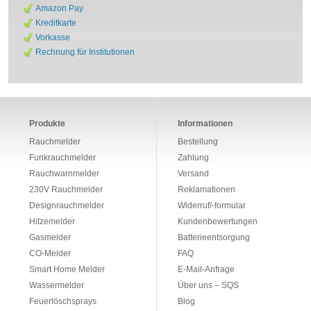
Amazon Pay
Kreditkarte
Vorkasse
Rechnung für Institutionen
Produkte
Informationen
Rauchmelder
Bestellung
Funkrauchmelder
Zahlung
Rauchwarnmelder
Versand
230V Rauchmelder
Reklamationen
Designrauchmelder
Widerruf/-formular
Hitzemelder
Kundenbewertungen
Gasmelder
Batterieentsorgung
CO-Melder
FAQ
Smart Home Melder
E-Mail-Anfrage
Wassermelder
Über uns – SQS
Feuerlöschsprays
Blog