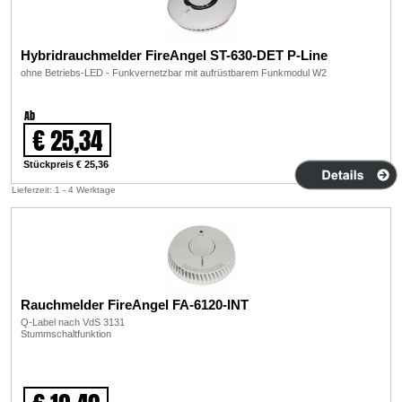
Hybridrauchmelder FireAngel ST-630-DET P-Line
ohne Betriebs-LED - Funkvernetzbar mit aufrüstbarem Funkmodul W2
Ab
€ 25,34
Stückpreis € 25,36
Lieferzeit: 1 - 4 Werktage
Rauchmelder FireAngel FA-6120-INT
Q-Label nach VdS 3131
Stummschaltfunktion