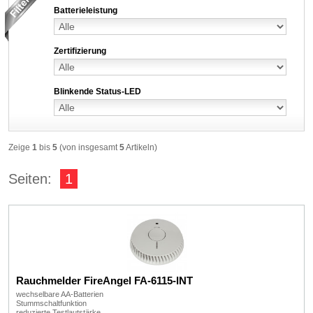
Batterieleistung
Zertifizierung
Blinkende Status-LED
Zeige
1
bis
5
(von insgesamt
5
Artikeln)
Seiten:
1
Rauchmelder FireAngel FA-6115-INT
wechselbare AA-Batterien
Stummschaltfunktion
reduzierte Testlautstärke