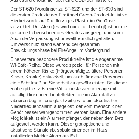
Der ST-620 (Vorgänger zu ST-622) und der ST-630 sind
die ersten Produkte der FireAngel Green-Product-Initiative.
Hierbei wurde auf überflüssiges Plastik im Gehäuse
verzichtet. Der Akku (es wird nur einer benötigt) ist auf die
gesamte Lebensdauer des Gerätes ausgelegt und somit.
Auch die Verpackung ist umweltfreundlich gehalten.
Umweltschutz stand während der gesamten
Entwicklungsphase bei FireAngel im Vordergrund.
Eine weitere besondere Produktreihe ist die sogenannte
WI-Safe-Reihe. Diese wurde speziell für Personen mit
einem höheren Risiko (Hörgeschädigte, ältere Personen,
Kinder, Kranke) entwickelt, um auch für diese Personen
ein Höchstmaß an Sicherheit zu gewährleisten. Bei dieser
Reihe gibt es z.B. eine Vibrationskissenunterlage mit
auffällig blinkenden Lichteffekten, die im Alarmfall zu
vibrieren beginnt und gleichzeitig wird ein akustischer
Niederfrequenzalarm ausgelöst, der vom menschlichen
Gehör besser wahrgenommen werden kann. Eine andere
Möglichkeit ist ein Alarmempfänger, der neben dem Bett
aufgestellt werden kann. Dieser gibt optische und
akustische Signale ab, sobald einer der im Haus
installierten Melder Alarm auslöst.