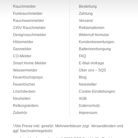
Rauchmelder
Bestellung
Funkrauchmelder
Zahlung
Rauchwarnmelder
Versand
230V Rauchmelder
Reklamationen
Designrauchmelder
Widerruf/-formular
Hitzemelder
Kundenbewertungen
Gasmelder
Batterieentsorgung
CO-Melder
FAQ
Smart Home Melder
E-Mail-Anfrage
Wassermelder
Über uns – SQS
Feuerlöschsprays
Blog
Feuerlöscher
Newsletter
Löschdecken
Cookie-Einstellungen
Neuheiten
AGB
Rettungsleitern
Datenschutz
Zubehör
Impressum
*Alle Preise inkl. gesetzl. Mehrwertsteuer zzgl. Versandkosten und
ggf. Nachnahmegebühr