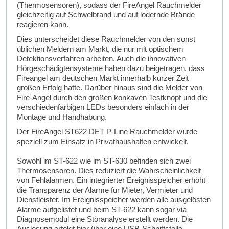
(Thermosensoren), sodass der FireAngel Rauchmelder
gleichzeitig auf Schwelbrand und auf lodernde Brände
reagieren kann.
Dies unterscheidet diese Rauchmelder von den sonst
üblichen Meldern am Markt, die nur mit optischem
Detektionsverfahren arbeiten. Auch die innovativen
Hörgeschädigtensysteme haben dazu beigetragen, dass
Fireangel am deutschen Markt innerhalb kurzer Zeit
großen Erfolg hatte. Darüber hinaus sind die Melder von
Fire-Angel durch den großen konkaven Testknopf und die
verschiedenfarbigen LEDs besonders einfach in der
Montage und Handhabung.
Der FireAngel ST622 DET P-Line Rauchmelder wurde
speziell zum Einsatz in Privathaushalten entwickelt.
Sowohl im ST-622 wie im ST-630 befinden sich zwei
Thermosensoren. Dies reduziert die Wahrscheinlichkeit
von Fehlalarmen. Ein integrierter Ereignisspeicher erhöht
die Transparenz der Alarme für Mieter, Vermieter und
Dienstleister. Im Ereignisspeicher werden alle ausgelösten
Alarme aufgelistet und beim ST-622 kann sogar via
Diagnosemodul eine Störanalyse erstellt werden. Die
Auslesung erfolgt hier über eine USB-Schnittstelle.