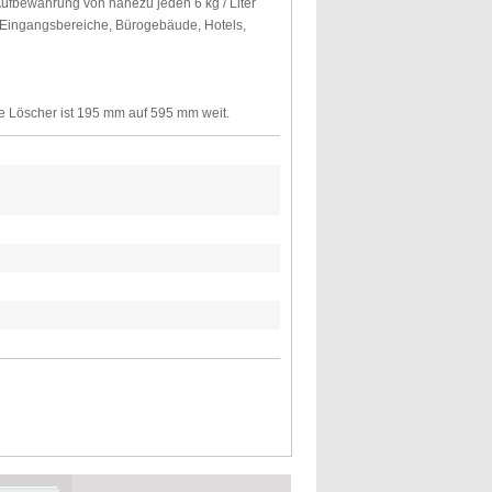
ufbewahrung von nahezu jeden 6 kg / Liter
r Eingangsbereiche, Bürogebäude, Hotels,
e Löscher ist 195 mm auf 595 mm weit.