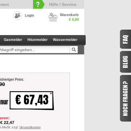
reen
Hilfe / Service
Warenkorb
Login
€ 0,00
Gasmelder
Hitzemelder
Wassermelder
isheriger Preis:
90
€ 67,43
 nur
aren:
 € 22,47
 % MwSt. zzgl.
Versandkosten