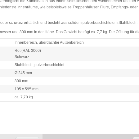
 ermöglicht die Kombination aus einem selbstlöschenden Aschenbecher und der A
rschiedenste Innenräume, wie beispielsweise Treppenhäuser, Flure, Empfangs- ode
 oder schwarz erhältlich und besteht aus solidem pulverbeschichtetem Stahlblech.
er und 800 mm in der Höhe. Das Gewicht beträgt ca. 7,7 kg. Die Öffnung für di
Innenbereich, überdachter Außenbereich
Rot (RAL 3000)
Schwarz
Stahlblech, pulverbeschichtet
Ø 245 mm
800 mm
195 x 595 mm
ca. 7,70 kg