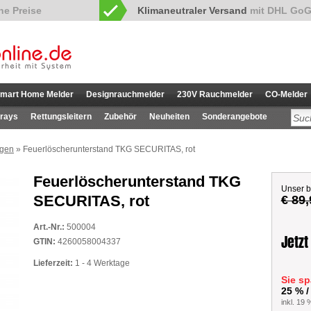
Klimaneutraler Versand
mit DHL GoG
mart Home Melder
Designrauchmelder
230V Rauchmelder
CO-Melder
rays
Rettungsleitern
Zubehör
Neuheiten
Sonderangebote
ngen
» Feuerlöscherunterstand TKG SECURITAS, rot
Feuerlöscherunterstand TKG
Unser b
SECURITAS, rot
€ 89,
Art.-Nr.:
500004
Jetzt
GTIN:
4260058004337
Lieferzeit:
1 - 4 Werktage
Sie sp
25 % /
inkl. 19