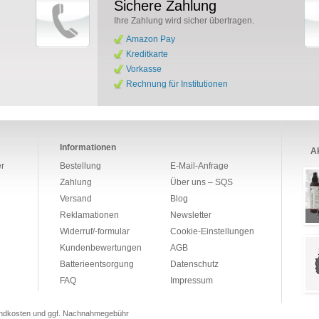
Sichere Zahlung
Ihre Zahlung wird sicher übertragen.
Amazon Pay
Kreditkarte
Vorkasse
Rechnung für Institutionen
Informationen
Ak
r
Bestellung
E-Mail-Anfrage
Zahlung
Über uns – SQS
Versand
Blog
Reklamationen
Newsletter
Widerruf/-formular
Cookie-Einstellungen
Kundenbewertungen
AGB
Batterieentsorgung
Datenschutz
FAQ
Impressum
rsandkosten und ggf. Nachnahmegebühr