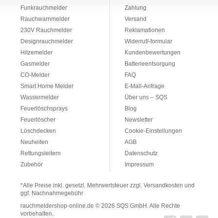
Funkrauchmelder
Zahlung
Rauchwarnmelder
Versand
230V Rauchmelder
Reklamationen
Designrauchmelder
Widerruf/-formular
Hitzemelder
Kundenbewertungen
Gasmelder
Batterieentsorgung
CO-Melder
FAQ
Smart Home Melder
E-Mail-Anfrage
Wassermelder
Über uns – SQS
Feuerlöschsprays
Blog
Feuerlöscher
Newsletter
Löschdecken
Cookie-Einstellungen
Neuheiten
AGB
Rettungsleitern
Datenschutz
Zubehör
Impressum
*Alle Preise inkl. gesetzl. Mehrwertsteuer zzgl. Versandkosten und
ggf. Nachnahmegebühr
rauchmeldershop-online.de
© 2026 SQS GmbH. Alle Rechte
vorbehalten.