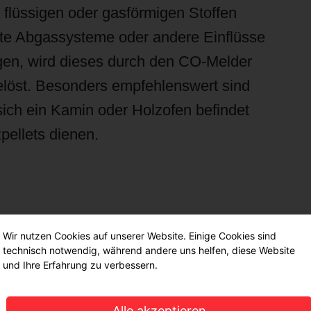
 flüssigen oder gasförmigen Stoffen
ekte Abgassysteme oder andere Einflüsse
en, wird dieses durch den CO-Melder
elöst. Besonders empfehlenswert sind
ich ein Kamin oder Holzofen befindet
pellets dienen.
Wir nutzen Cookies auf unserer Website. Einige Cookies sind
technisch notwendig, während andere uns helfen, diese Website
und Ihre Erfahrung zu verbessern.
Alle akzeptieren