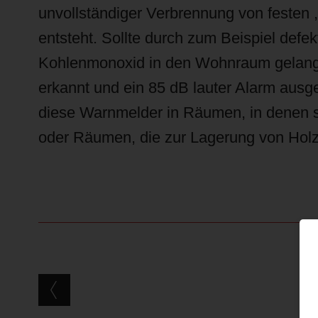
unvollständiger Verbrennung von festen ,
entsteht. Sollte durch zum Beispiel def
Kohlenmonoxid in den Wohnraum gelang
erkannt und ein 85 dB lauter Alarm ausg
diese Warnmelder in Räumen, in denen s
oder Räumen, die zur Lagerung von Holz
Post navigation